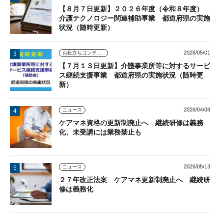
【８月７日更新】２０２６年度（令和８年度）
介護テクノロジー関連補助事業 都道府県の実施
状況（随時更新）
2026/05/01
お役立ちコンテンツ
【７月１３日更新】介護事業所等に対するサービ
ス継続支援事業 都道府県の実施状況（随時更
新）
2026/04/08
ニュース
ケアマネ資格の更新制廃止へ 継続研修は義務
化、未受講には業務禁止も
2026/05/13
ニュース
２７年改正法案 ケアマネ更新制廃止へ 継続研
修は義務化