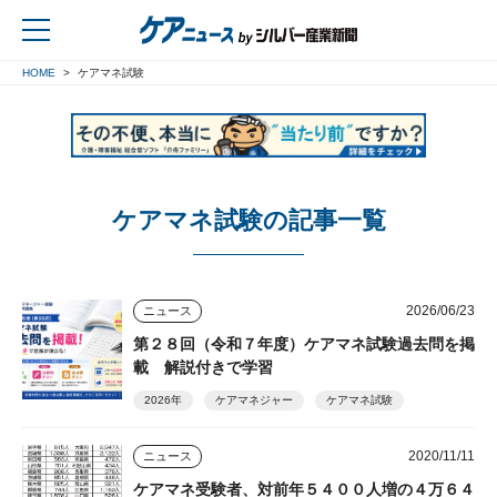
HOME
ケアマネ試験
戻る
ケアマネ試験の記事一覧
2026/06/23
ニュース
第２８回（令和７年度）ケアマネ試験過去問を掲
載 解説付きで学習
2026年
ケアマネジャー
ケアマネ試験
2020/11/11
ニュース
ケアマネ受験者、対前年５４００人増の４万６４