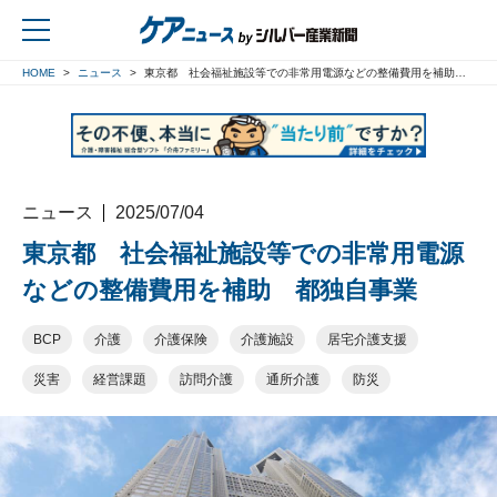
HOME
ニュース
東京都 社会福祉施設等での非常用電源などの整備費用を補助 都独自事業
戻る
ニュース
2025/07/04
東京都 社会福祉施設等での非常用電源
などの整備費用を補助 都独自事業
BCP
介護
介護保険
介護施設
居宅介護支援
災害
経営課題
訪問介護
通所介護
防災