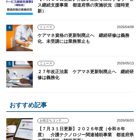
ス継続支援事業 都道府県の実施状況（随時更
新）
2026/04/08
ニュース
ケアマネ資格の更新制廃止へ 継続研修は義務
化、未受講には業務禁止も
2026/05/13
ニュース
２７年改正法案 ケアマネ更新制廃止へ 継続研
修は義務化
おすすめ記事
2026/06/03
お役立ちコンテンツ
【７月３１日更新】２０２６年度（令和８年
度） 介護テクノロジー関連補助事業 都道府県