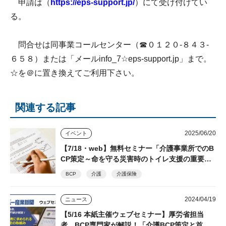
申請は（
https://eps-support.jp/
）にて受け付けてい
る。
問合せは同事業コールセンター（☎０１２０-８４３-
６５８）または「メールinfo_7☆eps-support.jp」まで。
☆を＠に置き換えてご利用下さい。
関連する記事
2025/06/20
イベント
【7/18・web】無料セミナー「介護事業所でのB
CP策定～命を守る災害時のトイレ支援の重要
性」 シルバー産業新聞主催 後日視聴できるア
BCP
介護
介護保険
ーカイブ配信あり
2024/04/19
ニュース
【5/16 本紙主催ウェブセミナー】厚労省担当
者、BCP専門家が解説！「介護BCP策定と首都