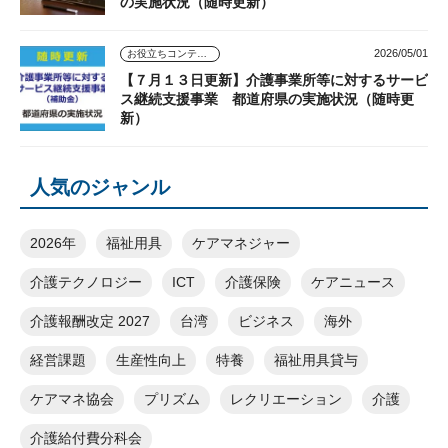
の実施状況（随時更新）
2026/05/01
お役立ちコンテンツ
【７月１３日更新】介護事業所等に対するサービ
ス継続支援事業 都道府県の実施状況（随時更
新）
人気のジャンル
2026年
福祉用具
ケアマネジャー
介護テクノロジー
ICT
介護保険
ケアニュース
介護報酬改定 2027
台湾
ビジネス
海外
経営課題
生産性向上
特養
福祉用具貸与
ケアマネ協会
プリズム
レクリエーション
介護
介護給付費分科会