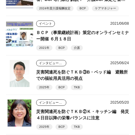
直下型／南海トラフ地震への対策」☆参加無料、
2024年度介護報酬改定
BCP
ケアマネジャー
登録で見逃し配信視聴可
2021/06/08
イベント
ＢＣＰ（事業継続計画）策定のオンラインセミナ
ー開催 ６月１８日
2021年
BCP
介護
2025/06/24
インタビュー・座談会
災害関連死を防ぐＴＫＢ③B・ベッド編 避難所
での福祉用具活用の視点
2025年
BCP
TKB
2025/05/20
インタビュー・座談会
災害関連死を防ぐＴＫＢ②Ｋ・キッチン編 発災
４日目以降の栄養バランスに注意
2025年
BCP
TKB