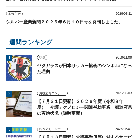
2026/06/11
お知らせ
シルバー産業新聞２０２６年６月１０日号を発刊しました。
週間ランキング
2019/11/09
話題
ヤタガラスが日本サッカー協会のシンボルになっ
た理由
2026/06/03
お役立ちコンテンツ
【７月３１日更新】２０２６年度（令和８年
度） 介護テクノロジー関連補助事業 都道府県
の実施状況（随時更新）
2026/05/01
お役立ちコンテンツ
【７月１３日更新】介護事業所等に対するサービ