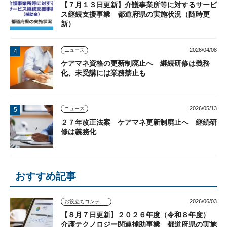
【７月１３日更新】介護事業所等に対するサービ
ス継続支援事業 都道府県の実施状況（随時更
新）
2026/04/08
ニュース
ケアマネ資格の更新制廃止へ 継続研修は義務
化、未受講には業務禁止も
2026/05/13
ニュース
２７年改正法案 ケアマネ更新制廃止へ 継続研
修は義務化
おすすめ記事
2026/06/03
お役立ちコンテンツ
【８月７日更新】２０２６年度（令和８年度）
介護テクノロジー関連補助事業 都道府県の実施