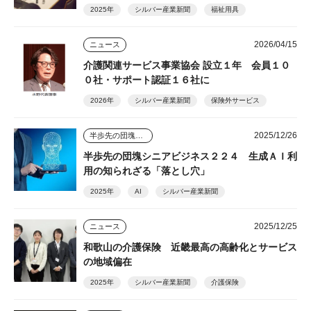
2025年
シルバー産業新聞
福祉用具
2026/04/15
ニュース
介護関連サービス事業協会 設立１年 会員１０
０社・サポート認証１６社に
2026年
シルバー産業新聞
保険外サービス
2025/12/26
半歩先の団塊シニアビジネス
半歩先の団塊シニアビジネス２２４ 生成ＡＩ利
用の知られざる「落とし穴」
2025年
AI
シルバー産業新聞
2025/12/25
ニュース
和歌山の介護保険 近畿最高の高齢化とサービス
の地域偏在
2025年
シルバー産業新聞
介護保険