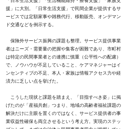
「日常生活支援」「生活機能維持・療養支援」「家族支
援」に大別。「日常生活支援」で民間企業が提供するサ
ービスでは定額家事や雑務代行、移動販売、オンデマン
ド交通などを例示する。
保険外サービス振興の課題も整理。サービス提供事業
者はニーズ・需要量の把握や集客が困難であり、市町村
は特定の民間事業者との連携に慎重（公平性への配慮）
で、ノウハウが不足していること、ケアマネジャーはイ
ンセンティブの不足、本人・家族は情報アクセス力や経
済力に乏しい点を挙げた。
こうした現状と課題を踏まえ、「目指すべき姿」に掲
げたのが「産福共創」つまり、地域の高齢者福祉課題の
解決だけに主眼を置くのではなく、サービス提供者の事
業収益性確保も両立させるという考え方。実現のステッ