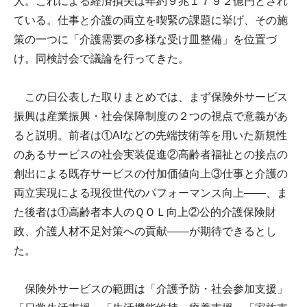
人。これによる経済損失は年約９兆１７９２億円とされ
ている。仕事と介護の両立を喫緊の課題に挙げ、その施
策の一つに「介護需要の多様な受け皿整備」を位置づ
け。同検討会で議論を行ってきた。
この日公表した取りまとめでは、まず保険外サービス
振興は産業振興・社会保障制度の２つの視点で意義があ
ると説明。前者は①AIなどの先端技術等を用いた新規性
のあるサービスの社会実装促進②高齢者福祉との接点の
創出による既存サービスの付加価値向上③仕事と介護の
両立実現による現役世代のパフォーマンス向上――、ま
た後者は①高齢者本人のＱＯＬ向上②公的介護保険財
政、介護人材不足対策への貢献――が期待できるとし
た。
保険外サービスの範囲は「介護予防・社会参加支援」