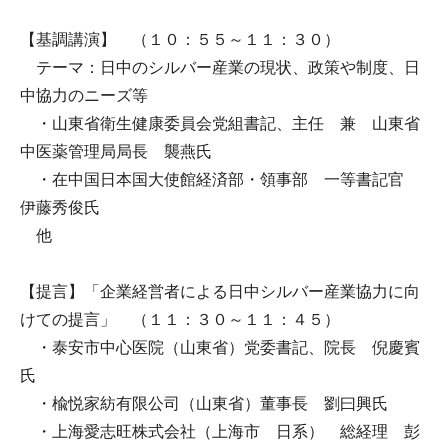
【基調講演】 （１０：５５～１１：３０）
テーマ：日中のシルバー産業の現状、政策や制度、日
中協力のニーズ等
・山東省衛生健康委員会党組書記、主任 兼 山東省
中医薬管理局局長 襲燕氏
・在中国日本国大使館経済部・領事部 一等書記官
伊藤秀俊氏
他
【提言】「企業経営者による日中シルバー産業協力に向
けての提言」 （１１：３０～１１：４５）
・泰安市中心医院（山東省）党委書記、院長 倪慶賓
氏
・楡悦家紡有限公司（山東省）董事長 劉曰興氏
・上海愛志旺株式会社（上海市 日系） 総経理 彭