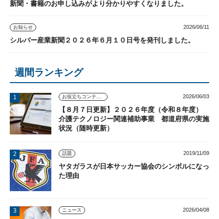
新聞・書籍のお申し込みがより分かりやすくなりました。
2026/06/11
お知らせ
シルバー産業新聞２０２６年６月１０日号を発刊しました。
週間ランキング
2026/06/03
お役立ちコンテンツ
【８月７日更新】２０２６年度（令和８年度）
介護テクノロジー関連補助事業 都道府県の実施
状況（随時更新）
2019/11/09
話題
ヤタガラスが日本サッカー協会のシンボルになっ
た理由
2026/04/08
ニュース