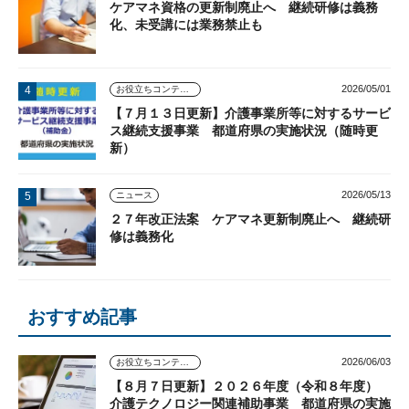
ケアマネ資格の更新制廃止へ 継続研修は義務
化、未受講には業務禁止も
2026/05/01
お役立ちコンテンツ
【７月１３日更新】介護事業所等に対するサービ
ス継続支援事業 都道府県の実施状況（随時更
新）
2026/05/13
ニュース
２７年改正法案 ケアマネ更新制廃止へ 継続研
修は義務化
おすすめ記事
2026/06/03
お役立ちコンテンツ
【８月７日更新】２０２６年度（令和８年度）
介護テクノロジー関連補助事業 都道府県の実施