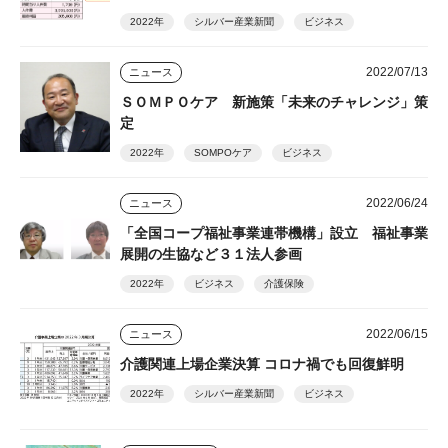
2022年
シルバー産業新聞
ビジネス
2022/07/13
ニュース
ＳＯＭＰＯケア 新施策「未来のチャレンジ」策
定
2022年
SOMPOケア
ビジネス
2022/06/24
ニュース
「全国コープ福祉事業連帯機構」設立 福祉事業
展開の生協など３１法人参画
2022年
ビジネス
介護保険
2022/06/15
ニュース
介護関連上場企業決算 コロナ禍でも回復鮮明
2022年
シルバー産業新聞
ビジネス