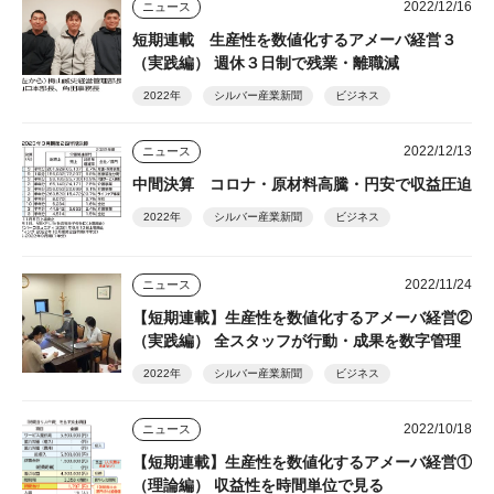
2022/12/16
ニュース
短期連載 生産性を数値化するアメーバ経営３
（実践編） 週休３日制で残業・離職減
2022年
シルバー産業新聞
ビジネス
2022/12/13
ニュース
中間決算 コロナ・原材料高騰・円安で収益圧迫
2022年
シルバー産業新聞
ビジネス
2022/11/24
ニュース
【短期連載】生産性を数値化するアメーバ経営②
（実践編） 全スタッフが行動・成果を数字管理
2022年
シルバー産業新聞
ビジネス
2022/10/18
ニュース
【短期連載】生産性を数値化するアメーバ経営①
（理論編） 収益性を時間単位で見る