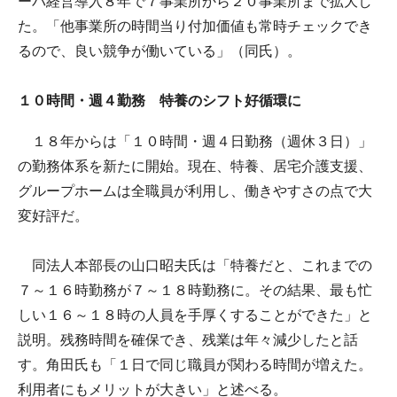
ーバ経営導入８年で７事業所から２０事業所まで拡大し
た。「他事業所の時間当り付加価値も常時チェックでき
るので、良い競争が働いている」（同氏）。
１０時間・週４勤務 特養のシフト好循環に
１８年からは「１０時間・週４日勤務（週休３日）」
の勤務体系を新たに開始。現在、特養、居宅介護支援、
グループホームは全職員が利用し、働きやすさの点で大
変好評だ。
同法人本部長の山口昭夫氏は「特養だと、これまでの
７～１６時勤務が７～１８時勤務に。その結果、最も忙
しい１６～１８時の人員を手厚くすることができた」と
説明。残務時間を確保でき、残業は年々減少したと話
す。角田氏も「１日で同じ職員が関わる時間が増えた。
利用者にもメリットが大きい」と述べる。