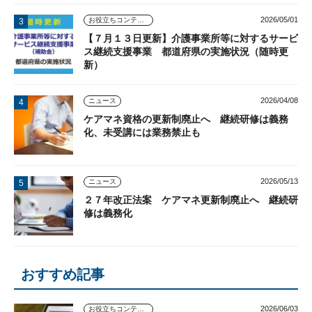
2026/05/01
お役立ちコンテンツ
【７月１３日更新】介護事業所等に対するサービ
ス継続支援事業 都道府県の実施状況（随時更
新）
2026/04/08
ニュース
ケアマネ資格の更新制廃止へ 継続研修は義務
化、未受講には業務禁止も
2026/05/13
ニュース
２７年改正法案 ケアマネ更新制廃止へ 継続研
修は義務化
おすすめ記事
2026/06/03
お役立ちコンテンツ