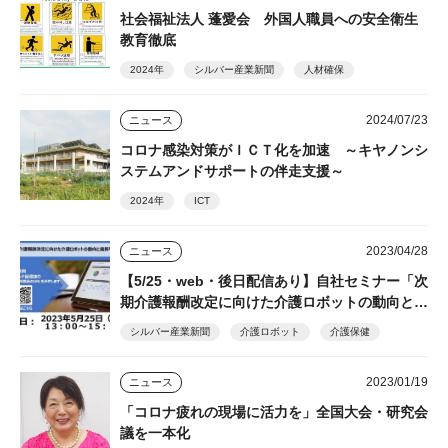
社会福祉法人 蓬愛会 外国人職員への安全衛生
教育徹底
2024年
シルバー産業新聞
人材確保
2024/07/23
ニュース
コロナ感染対策がＩＣＴ化を加速 ～キヤノンシ
ステムアンドサポートの伴走支援～
2024年
ICT
2023/04/28
ニュース
【5/25・web・後日配信あり】自社セミナー「次
期介護報酬改定に向けた介護ロボットの動向と最
新事例」開催 参加無料
シルバー産業新聞
介護ロボット
介護保健
2023/01/19
ニュース
「コロナ疲れの現場に活力を」全国大会・研究会
議を一本化