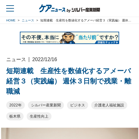
HOME
ニュース
短期連載 生産性を数値化するアメーバ経営３（実践編） 週休３日制で残業・離職減
戻る
ニュース
2022/12/16
短期連載 生産性を数値化するアメーバ
経営３（実践編） 週休３日制で残業・離
職減
2022年
シルバー産業新聞
ビジネス
介護老人福祉施設
栃木県
生産性向上