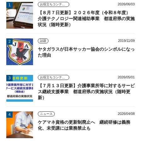
2026/06/03
お役立ちコンテンツ
【８月７日更新】２０２６年度（令和８年度）
介護テクノロジー関連補助事業 都道府県の実施
状況（随時更新）
2019/11/09
話題
ヤタガラスが日本サッカー協会のシンボルになっ
た理由
2026/05/01
お役立ちコンテンツ
【７月１３日更新】介護事業所等に対するサービ
ス継続支援事業 都道府県の実施状況（随時更
新）
2026/04/08
ニュース
ケアマネ資格の更新制廃止へ 継続研修は義務
化、未受講には業務禁止も