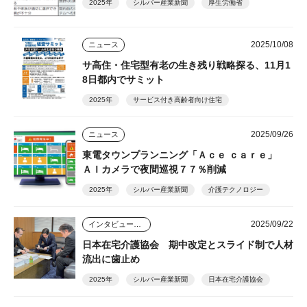
2025年
シルバー産業新聞
厚生労働省
2025/10/08
ニュース
サ高住・住宅型有老の生き残り戦略探る、11月1
8日都内でサミット
2025年
サービス付き高齢者向け住宅
2025/09/26
ニュース
東電タウンプランニング「Ａｃｅ ｃａｒｅ」
ＡＩカメラで夜間巡視７７％削減
2025年
シルバー産業新聞
介護テクノロジー
2025/09/22
インタビュー・座談会
日本在宅介護協会 期中改定とスライド制で人材
流出に歯止め
2025年
シルバー産業新聞
日本在宅介護協会