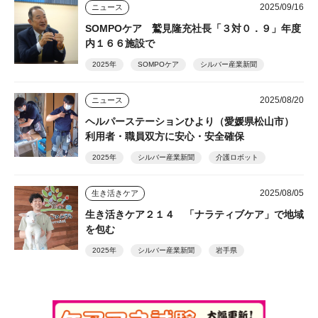
2025/09/16
ニュース
SOMPOケア 鷲見隆充社長「３対０．９」年度
内１６６施設で
2025年
SOMPOケア
シルバー産業新聞
2025/08/20
ニュース
ヘルパーステーションひより（愛媛県松山市）
利用者・職員双方に安心・安全確保
2025年
シルバー産業新聞
介護ロボット
2025/08/05
生き活きケア
生き活きケア２１４ 「ナラティブケア」で地域
を包む
2025年
シルバー産業新聞
岩手県