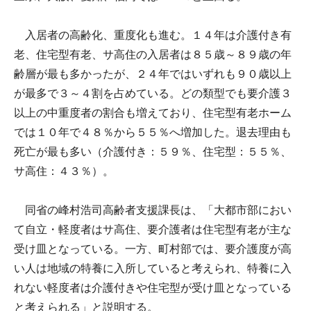
入居者の高齢化、重度化も進む。１４年は介護付き有
老、住宅型有老、サ高住の入居者は８５歳～８９歳の年
齢層が最も多かったが、２４年ではいずれも９０歳以上
が最多で３～４割を占めている。どの類型でも要介護３
以上の中重度者の割合も増えており、住宅型有老ホーム
では１０年で４８％から５５％へ増加した。退去理由も
死亡が最も多い（介護付き：５９％、住宅型：５５％、
サ高住：４３％）。
同省の峰村浩司高齢者支援課長は、「大都市部におい
て自立・軽度者はサ高住、要介護者は住宅型有老が主な
受け皿となっている。一方、町村部では、要介護度が高
い人は地域の特養に入所していると考えられ、特養に入
れない軽度者は介護付きや住宅型が受け皿となっている
と考えられる」と説明する。