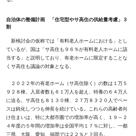
自治体の整備計画 「住宅型やサ高住の供給量考慮」３
割
新検討会の仮称では「有料老人ホームにおける」とし
ているが、国は「サ高住も９６％が有料老人ホームに該
当する」と説明しており、有老ホームに限定することな
くサ高住も議論の対象となる。
２０２２年の有老ホーム（サ高住除く）の数は１万５
９２８棟。入居者数も６１万人を超え、特養の６４万人
に迫る。サ高住も８１３０棟、２７万８３２０人でペー
スは鈍化しつつも伸長を続けている。これらの高齢者向
け住まいは、特に大都市圏での増加率が高く、１９～２
４年度の５年間の増加率は全国平均１７％に対し、一都
三県、大阪、愛知、福岡では２２％と上回る。