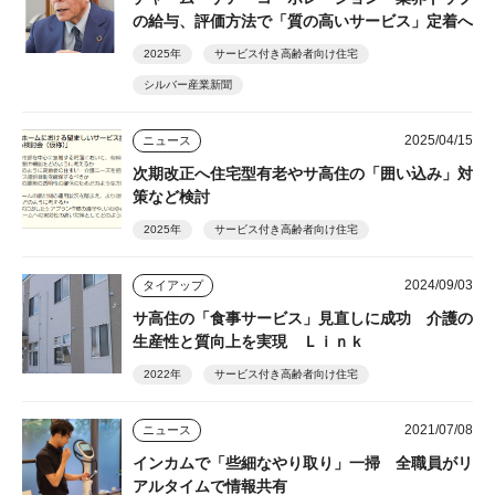
の給与、評価方法で「質の高いサービス」定着へ
2025年
サービス付き高齢者向け住宅
シルバー産業新聞
2025/04/15
ニュース
次期改正へ住宅型有老やサ高住の「囲い込み」対
策など検討
2025年
サービス付き高齢者向け住宅
2024/09/03
タイアップ
サ高住の「食事サービス」見直しに成功 介護の
生産性と質向上を実現 Ｌｉｎｋ
2022年
サービス付き高齢者向け住宅
2021/07/08
ニュース
インカムで「些細なやり取り」一掃 全職員がリ
アルタイムで情報共有