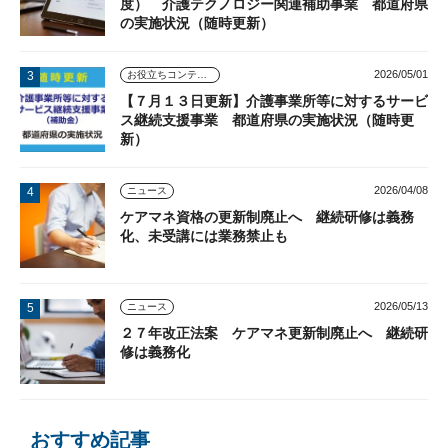
度） 介護テクノロジー関連補助事業 都道府県
の実施状況（随時更新）
2026/05/01
お役立ちコンテンツ
【７月１３日更新】介護事業所等に対するサービ
ス継続支援事業 都道府県の実施状況（随時更
新）
2026/04/08
ニュース
ケアマネ資格の更新制廃止へ 継続研修は義務
化、未受講には業務禁止も
2026/05/13
ニュース
２７年改正法案 ケアマネ更新制廃止へ 継続研
修は義務化
おすすめ記事