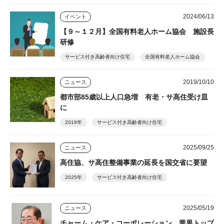
2024/06/13
イベント
【９～１２月】全国有料老人ホーム協会 施設長
研修
サービス付き高齢者向け住宅
全国有料老人ホーム協会
2019/10/10
ニュース
都市部85歳以上人口急増 有老・サ高住受け皿
に
2019年
サービス付き高齢者向け住宅
2025/09/25
ニュース
高住協、サ高住整備事業の延長を国交省に要望
2025年
サービス付き高齢者向け住宅
2025/05/19
ニュース
チャーム・ケア・コーポレーション 業界トップ