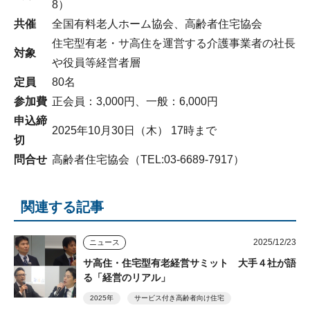
8）
共催
全国有料老人ホーム協会、高齢者住宅協会
住宅型有老・サ高住を運営する介護事業者の社長
対象
や役員等経営者層
定員
80名
参加費
正会員：3,000円、一般：6,000円
申込締
2025年10月30日（木） 17時まで
切
問合せ
高齢者住宅協会（TEL:03-6689-7917）
関連する記事
2025/12/23
ニュース
サ高住・住宅型有老経営サミット 大手４社が語
る「経営のリアル」
2025年
サービス付き高齢者向け住宅