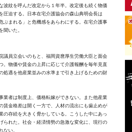
な波紋を呼んだ改定から１年半。改定後も続く物価
を圧迫する。日本在宅介護協会の森山典明会長は
危ぶまれる」と危機感をあらわにする。在宅介護事
を聞いた。
院議員立会いのもと、福岡資麿厚生労働大臣と面会
つ。物価や賃金の上昇に応じて介護報酬を毎年見直
の処遇を他産業並みの水準まで引き上げるための財
事業者は制度上、価格転嫁ができない。また他産業
の賃金格差は開く一方で、人材の流出にも歯止めが
業の存続を大きく脅かしている。こうした中にあっ
げられた。社会・経済情勢の急激な変化に、現行の
れない。