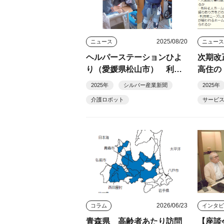
2025/08/20
ニュース
ニュー
ヘルパーステーションひよ
次期改
り（愛媛県松山市） 利用
高住の
者・職員双方に安心・安全
ど検討
2025年
シルバー産業新聞
2025年
確保
介護ロボット
サービ
2026/06/23
コラム
青森県 高齢者あたり訪問
【座談