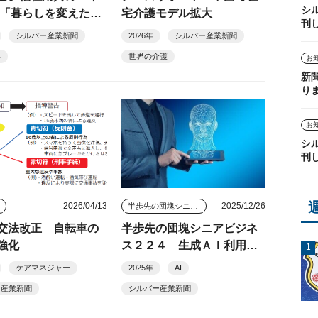
シ
 「暮らしを変えたア
宅介護モデル拡大
刊
の原点」
シルバー産業新聞
2026年
シルバー産業新聞
具
世界の介護
お
新
り
お
シ
刊
2026/04/13
2025/12/26
ス
半歩先の団塊シニアビジネス
交法改正 自転車の
半歩先の団塊シニアビジネ
強化
ス２２４ 生成ＡＩ利用の
知られざる「落とし穴」
ケアマネジャー
2025年
AI
ー産業新聞
シルバー産業新聞