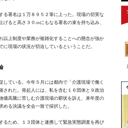
する署名は１万８９５２筆に上った。現場の切実な
上げると高さ３０㎝にもなる署名の束を持ち込み、
れ以上制度や業務が複雑化することへの懸念が強か
でに現場の状況が切迫しているということだ。
輪
促している。今年５月には都内で「介護現場で働く
催された。発起人には、私を含む１６団体と９政治
物価高騰に苦しむ介護現場の窮状を訴え、来年度の
求める決議を全会一致で採択した。
するため、１３団体と連携して緊急実態調査を再び