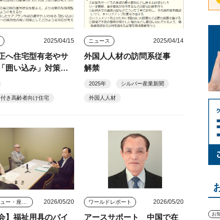
2025/04/15
2025/04/14
ス
ニュース
正へ住宅型有老やサ
外国人人材の訪問系従事
「囲い込み」対策な
解禁
2025年
シルバー産業新聞
ス付き高齢者向け住宅
外国人人材
2026/05/20
2026/05/20
インタビュー・座談会
ワールドレポート
お
会】福祉用具のパイ
アースサポート 中国で在