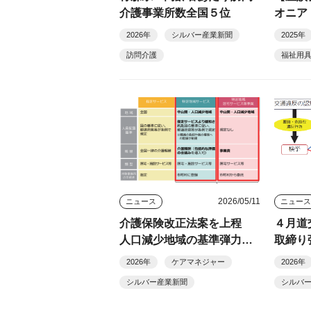
介護事業所数全国５位
オニア
イデア
2026年
シルバー産業新聞
2025年
訪問介護
福祉用
2026/05/11
ニュース
ニュー
介護保険改正法案を上程
４月道
人口減少地域の基準弾力
取締り
化、訪問介護「定額報酬」
2026年
ケアマネジャー
2026年
など
シルバー産業新聞
シルバ