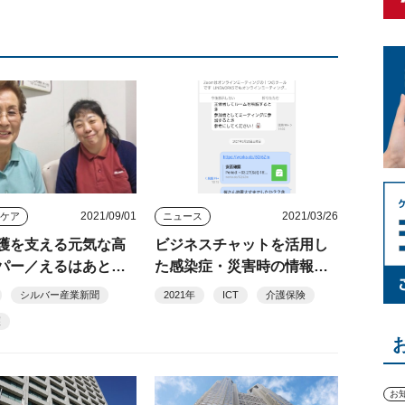
2021/09/01
2021/03/26
きケア
ニュース
護を支える元気な高
ビジネスチャットを活用し
パー／えるはあとケ
た感染症・災害時の情報連
ター（目黒区）
携
シルバー産業新聞
2021年
ICT
介護保険
護
お