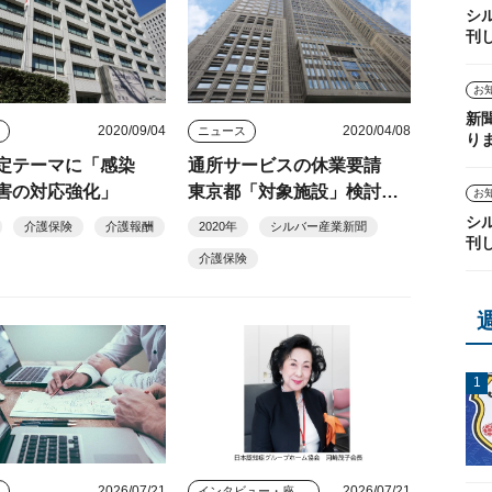
シ
刊
お
新
2020/09/04
2020/04/08
ス
ニュース
り
定テーマに「感染
通所サービスの休業要請
害の対応強化」
東京都「対象施設」検討続
お
く
シ
介護保険
介護報酬
2020年
シルバー産業新聞
刊
介護保険
2026/07/21
2026/07/21
ス
インタビュー・座談会