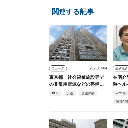
関連する記事
2025/07/04
ニュース
生き活
東京都 社会福祉施設等で
在宅介
の非常用電源などの整備費
齢ヘル
用を補助 都独自事業
アセン
BCP
介護
介護保険
2021年
訪問介