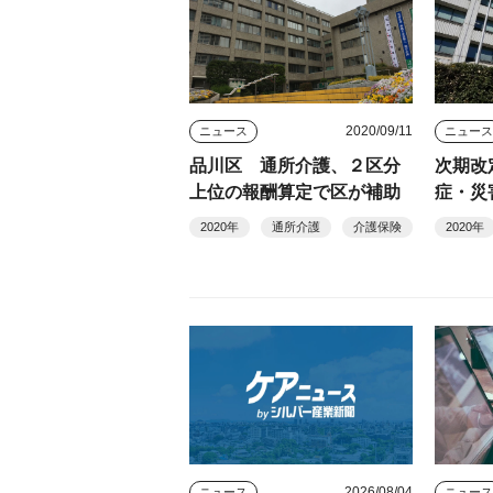
2020/09/11
ニュース
ニュー
品川区 通所介護、２区分
次期改
上位の報酬算定で区が補助
症・災
2020年
通所介護
介護保険
2020年
2026/08/04
ニュース
ニュー