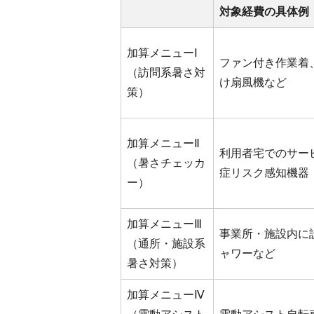
対象経費の具体例
加算メニューⅠ
ファン付き作業着
（訪問系暑さ対
け扇風機など
策）  
加算メニューⅡ
利用者宅でのサー
（暑さチェッカ
症リスク感知機器
ー）
加算メニューⅢ
事業所・施設内に
（通所・施設系
ャワーなど
暑さ対策）
加算メニューⅣ