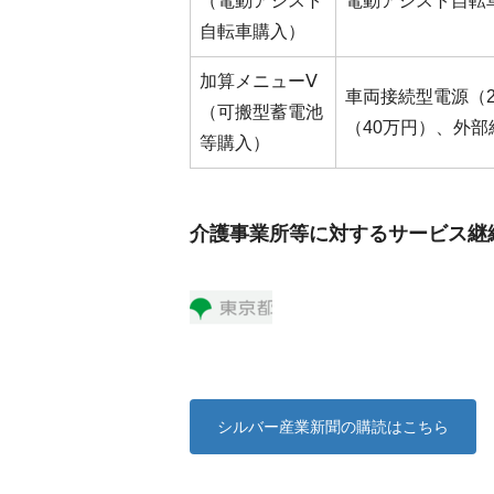
（電動アシスト
電動アシスト自転
自転車購入）
加算メニューⅤ
車両接続型電源（
（可搬型蓄電池
（40万円）、外部
等購入）
介護事業所等に対するサービス継
シルバー産業新聞の購読はこちら