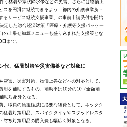
伴う猛暑や線状降水帯などの災害、さらには物価上
ビスを円滑に継続できるよう、都内の介護事業所・
するサービス継続支援事業」の事前申請受付を開始
議決定した総合経済対策「医療・介護等支援パッケー
自の上乗せ加算メニューも盛り込まれた支援策とな
0日まで。
リン代、猛暑対策や災害備蓄など対象に
や雪害、災害対策、物価上昇などへの対応として、
用を補助するもの。補助率は10分の10（全額補
は補助対象外となる。
費、職員の負担軽減に必要な経費として、ネックク
の猛暑対策用品、スパイクタイヤやスタッドレスタ
・防寒対策用品の購入費も幅広く対象となる。