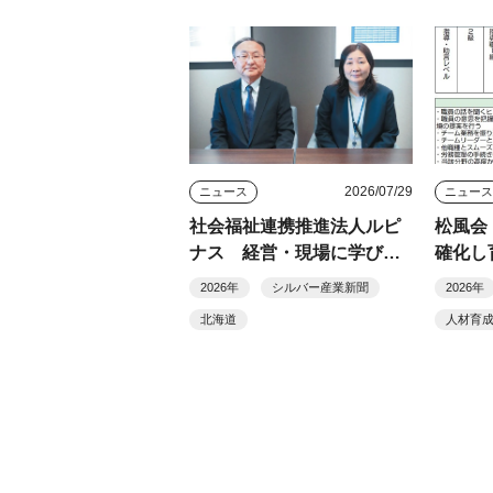
2026/07/29
ニュース
ニュー
社会福祉連携推進法人ルピ
松風会
ナス 経営・現場に学び与
確化し
える地域連携
2026年
シルバー産業新聞
2026年
北海道
人材育