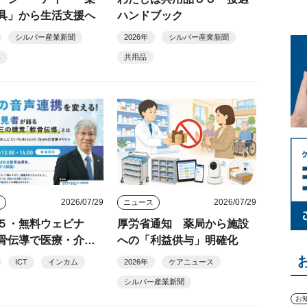
具」から生活支援へ
ハンドブック
シルバー産業新聞
2026年
シルバー産業新聞
具
共用品
2026/07/29
2026/07/29
ト
ニュース
５・無料ウェビナ
厚労省通知 薬局から施設
骨伝導で医療・介護
への「利益供与」明確化
の音声連携を改善
ICT
インカム
2026年
ケアニュース
の聴覚」軟骨伝導の
シルバー産業新聞
・細井裕司氏が解説
お