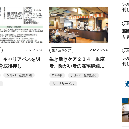
シ
刊
お
新
り
2026/07/28
2026/07/24
ス
生き活きケア
お
シ
 キャリアパスを明
生き活きケア２２４ 重度
刊
育成後押し
者、障がい者の在宅継続、
ワンストップで
シルバー産業新聞
2026年
シルバー産業新聞
成
共生型サービス