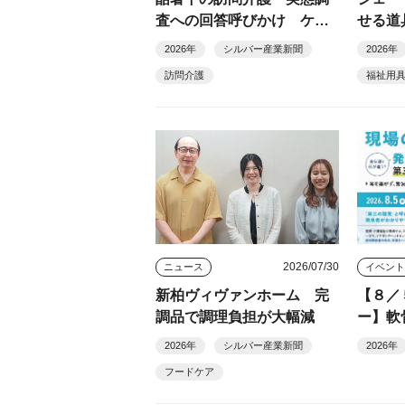
査への回答呼びかけ ケア
せる道
社会をつくる会
2026年
シルバー産業新聞
2026年
訪問介護
福祉用
2026/07/30
ニュース
イベン
新柏ヴィヴァンホーム 完
【８／
調品で調理負担が大幅減
ー】軟
現場
2026年
シルバー産業新聞
2026年
「第三
フードケア
発見者