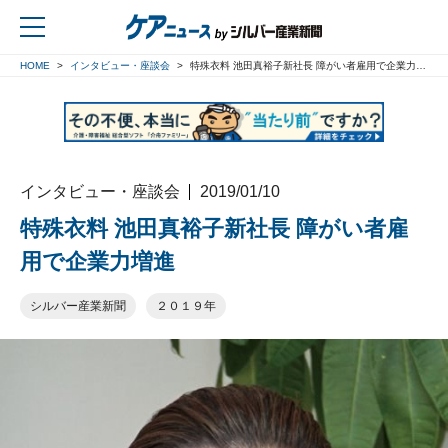
HOME
インタビュー・座談会
特殊衣料 池田真裕子新社長 障がい者雇用で企業力増進
戻る
インタビュー・座談会
2019/01/10
特殊衣料 池田真裕子新社長 障がい者雇
用で企業力増進
シルバー産業新聞
２０１９年