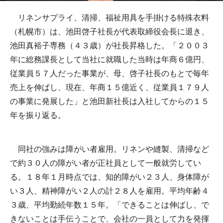
リネンサプライ、清掃、福祉用具を手掛ける特殊衣料
（札幌市）は、池田啓子社長が代表取締役会長に退き、
池田真裕子専務（４３歳）が社長昇格した。「２００３
年に総務課長として当社に就職した当時は年商６億円、
従業員５７人だった事業が、母、啓子社長のもとで毎年
売上を伸ばし、現在、年商１５億近く、従業員１７９人
の事業に発展した」と池田新社長は入社してからの１５
年を振り返る。
同社の強みは障がい者雇用。リネンや縫製、清掃など
で約３０人の障がい者が正社員として一般就労してい
る。１８年１月時点では、知的障がい２３人、身体障が
い３人、精神障がい２人の計２８人を雇用。平均年齢４
３歳、平均勤続年数１５年。「できることは伸ばし、で
きないことは手伝うことで、会社の一員として力を発揮