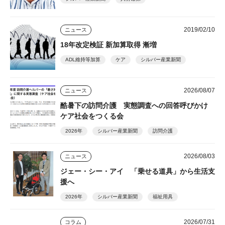
2019/02/10
ニュース
18年改定検証 新加算取得 漸増
ADL維持等加算
ケア
シルバー産業新聞
2026/08/07
ニュース
酷暑下の訪問介護 実態調査への回答呼びかけ
ケア社会をつくる会
2026年
シルバー産業新聞
訪問介護
2026/08/03
ニュース
ジェー・シー・アイ 「乗せる道具」から生活支
援へ
2026年
シルバー産業新聞
福祉用具
2026/07/31
コラム