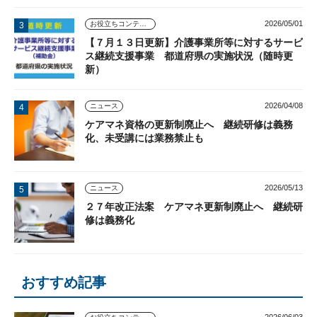
2026/05/01
お役立ちコンテンツ
【７月１３日更新】介護事業所等に対するサービ
ス継続支援事業 都道府県の実施状況（随時更
新）
2026/04/08
ニュース
ケアマネ資格の更新制廃止へ 継続研修は義務
化、未受講には業務禁止も
2026/05/13
ニュース
２７年改正法案 ケアマネ更新制廃止へ 継続研
修は義務化
おすすめ記事