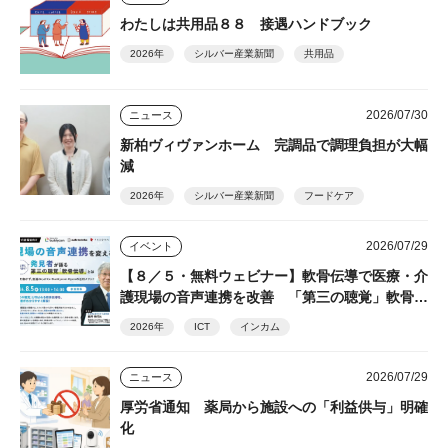
わたしは共用品８８ 接遇ハンドブック
2026年
シルバー産業新聞
共用品
2026/07/30
ニュース
新柏ヴィヴァンホーム 完調品で調理負担が大幅
減
2026年
シルバー産業新聞
フードケア
2026/07/29
イベント
【８／５・無料ウェビナー】軟骨伝導で医療・介
護現場の音声連携を改善 「第三の聴覚」軟骨伝
導の発見者・細井裕司氏が解説
2026年
ICT
インカム
2026/07/29
ニュース
厚労省通知 薬局から施設への「利益供与」明確
化