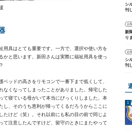
シ
援
刊
お
器
新
り
祉用具はとても重要です。一方で、選択や使い方を
お
るかと思います。新田さんは実際に福祉用具を使っ
シ
？
刊
護ベッドの高さをリモコンで一番下まで低くして、
れなくなってしまったことがありました。帰宅した
って寝ている母がいて本当にびっくりしました。本
たし、そのうち恵利が帰ってくるだろうからここに
したけど（笑）。それ以前にも私の目の前で同じよ
って注意したんですけど、留守のときにまたやって