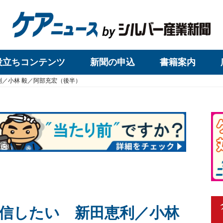
役立ちコンテンツ
新聞の申込
書籍案内
／小林 毅／阿部充宏（後半）
信したい 新田恵利／小林