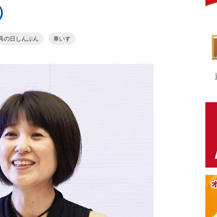
）
具の日しんぶん
車いす