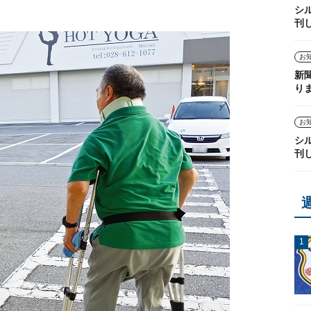
シ
刊
お
新
り
お
シ
刊