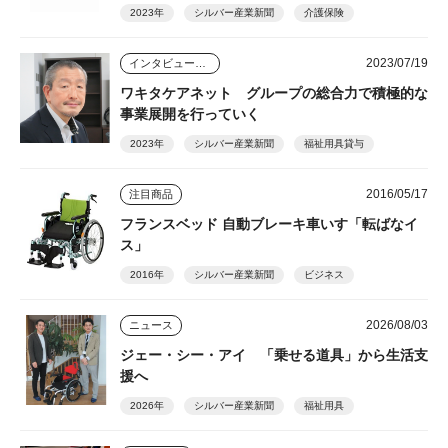
アグループ=
2023年
シルバー産業新聞
介護保険
2023/07/19
インタビュー・座談会
ワキタケアネット グループの総合力で積極的な
事業展開を行っていく
2023年
シルバー産業新聞
福祉用具貸与
2016/05/17
注目商品
フランスベッド 自動ブレーキ車いす「転ばなイ
ス」
2016年
シルバー産業新聞
ビジネス
2026/08/03
ニュース
ジェー・シー・アイ 「乗せる道具」から生活支
援へ
2026年
シルバー産業新聞
福祉用具