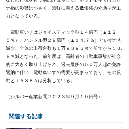
ナ禍の影響は小さく、気軽に買える低価格の介助型が主
力となっている。
電動車いすはジョイスティック型１４億円（▲１２.
５％）、ハンドル型２９億円（▲１４.７％）といずれも
減少。全体の出荷台数も１万９３９６台で前年から１３.
８％減となった。前年度は、高齢者の自動車事故が社会
的に大きく取り上げられ、過去最多の５０万人超の免許
返納に伴い、電動車いすの需要が高まっており、その反
動とＪＡＳＰＡは分析している。
（シルバー産業新聞２０２３年９月１０日号）
関連する記事