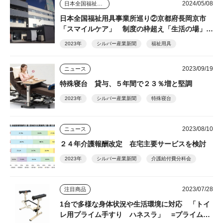
2024/05/08
日本全国福祉用具事業所巡り
日本全国福祉用具事業所巡り②京都府長岡京市
「スマイルケア」 制度の枠超え「生活の場」を
支える
2023年
シルバー産業新聞
福祉用具
2023/09/19
ニュース
特殊寝台 貸与、５年間で２３％増と堅調
2023年
シルバー産業新聞
特殊寝台
2023/08/10
ニュース
２４年介護報酬改定 在宅主要サービスを検討
2023年
シルバー産業新聞
介護給付費分科会
2023/07/28
注目商品
1台で多様な身体状況や生活環境に対応 「トイ
レ用プライム手すり ハネスラ」 =プライムケ