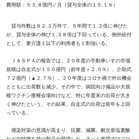
費用額：５３.８億円／月（貸与全体の１５.１％）
貸与件数は８２.３万件で、５年間で１.２倍に伸びた
が、貸与全体の伸び１.３８倍は下回っている。例外給付
として、要介護１以下の利用者も１割強いる。
ＪＡＳＰＡの報告では、２０年度の手動車いすの市場
規模は自走式が１５０億円（前年度＋２.０％）、介助式
７２億円（▲２.７％）。２０年度はコロナ禍で外出機会
とともに出荷数も減少。その中で、病院向け備品や大規
模ワクチン接種会場向けなど、特に年度末の出荷が大き
く伸びたという。その結果、自走式の出荷は前年を上回
っている。
感染対策の意識が高まり、抗菌、減菌、耐次亜塩素酸
などの特徴を持つ製品が登場した。ネット市場ではコロ