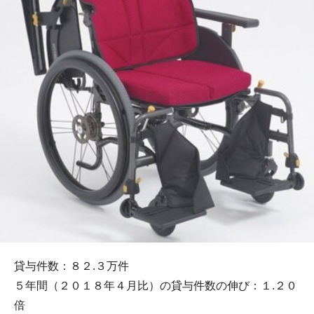
貸与件数：８２.３万件
５年間（２０１８年４月比）の貸与件数の伸び：１.２０
倍