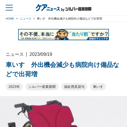
HOME
ニュース
車いす 外出機会減少も病院向け備品などで出荷増
戻る
ニュース
2023/09/19
車いす 外出機会減少も病院向け備品な
どで出荷増
2023年
シルバー産業新聞
福祉用具貸与
車いす