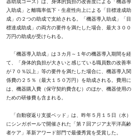
器助成コース）は、身体的負担の改善度による「機器導
入助成」と離職率低下・生産性向上による「目標達成助
成」の２つの助成で支給される。「機器導入助成」「目
標達成助成」の両方の要件を満たした場合、最大３００
万円の助成が受けられる。
「機器導入助成」は３カ月～１年の機器導入期間を経
て、「身体的負担が大きいと感じている職員数の改善率
が７０％以上」等の要件を満たした場合に、機器導入関
係費の２５％（最大１５０万円）を助成される。費用に
は、機器購入費（保守契約費含む）のほか、機器使用の
ための研修費も含まれる。
「自動寝返り支援ベッド」は、昨年５月１５日（水）
にシンガポールで開催された「第７回アジア太平洋高齢
者ケア」革新アワード部門で最優秀賞を受賞した。