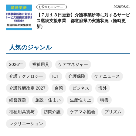
2026/05/01
お役立ちコンテンツ
【７月１３日更新】介護事業所等に対するサービ
ス継続支援事業 都道府県の実施状況（随時更
新）
人気のジャンル
2026年
福祉用具
ケアマネジャー
介護テクノロジー
ICT
介護保険
ケアニュース
介護報酬改定 2027
台湾
ビジネス
海外
経営課題
施設・住まい
生産性向上
特養
福祉用具貸与
訪問介護
ケアマネ協会
プリズム
レクリエーション