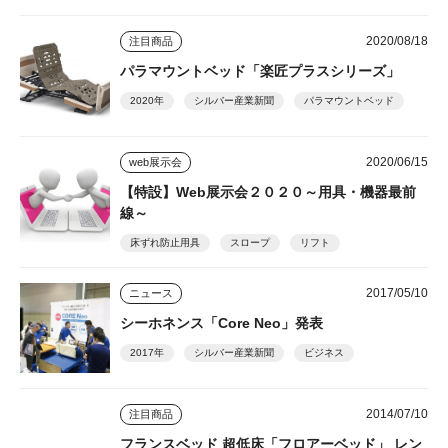
2020/08/18
注目商品
パラマウントベッド「楽匠プラスシリーズ」
2020年
シルバー産業新聞
パラマウントベッド
2020/06/15
web展示会
【特設】Web展示会２０２０～用具・機器最前
線～
床ずれ防止用具
スロープ
リフト
2017/05/10
ニュース
シーホネンス「Core Neo」発表
2017年
シルバー産業新聞
ビジネス
2014/07/10
注目商品
フランスベッド 超低床「フロアーベッド」 レン