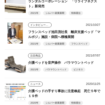
ランダルコーポレーション 「リライフネクス
ト」新発売
2021年
シルバー産業新聞
特殊寝台
2021/10/27
インタビュー・座談会
フランスベッド池田茂社長 離床支援ベッド「マ
ルポジ」施設・病院へ積極展開
2021年
シルバー産業新聞
フランスベッド
2021/07/07
注目商品
介護ベッドを音声操作 パラマウントベッド
2021年
パラマウントベッド
ビジネス
2020/11/25
ニュース
介護ベッドの手すり事故に注意喚起 死亡５年で
１９件
2020年
シルバー産業新聞
特殊寝台