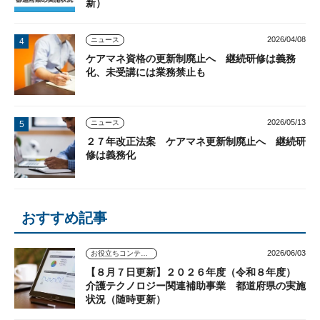
新）
2026/04/08
ニュース
ケアマネ資格の更新制廃止へ 継続研修は義務
化、未受講には業務禁止も
2026/05/13
ニュース
２７年改正法案 ケアマネ更新制廃止へ 継続研
修は義務化
おすすめ記事
2026/06/03
お役立ちコンテンツ
【８月７日更新】２０２６年度（令和８年度）
介護テクノロジー関連補助事業 都道府県の実施
状況（随時更新）