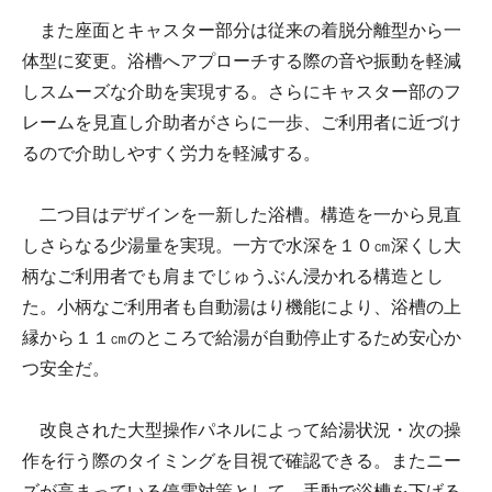
また座面とキャスター部分は従来の着脱分離型から一
体型に変更。浴槽へアプローチする際の音や振動を軽減
しスムーズな介助を実現する。さらにキャスター部のフ
レームを見直し介助者がさらに一歩、ご利用者に近づけ
るので介助しやすく労力を軽減する。
二つ目はデザインを一新した浴槽。構造を一から見直
しさらなる少湯量を実現。一方で水深を１０㎝深くし大
柄なご利用者でも肩までじゅうぶん浸かれる構造とし
た。小柄なご利用者も自動湯はり機能により、浴槽の上
縁から１１㎝のところで給湯が自動停止するため安心か
つ安全だ。
改良された大型操作パネルによって給湯状況・次の操
作を行う際のタイミングを目視で確認できる。またニー
ズが高まっている停電対策として、手動で浴槽を下げる