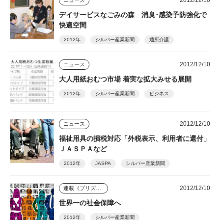
2012/12/10
ニュース
デイサービスなごみの森 消臭･感染予防強化で
快適空間
2012年
シルバー産業新聞
通所介護
2012/12/10
ニュース
大人用紙おむつ市場 着実な拡大みせる展開
2012年
シルバー産業新聞
ビジネス
2012/12/10
ニュース
福祉用具の損税対応「外税表示、利用者に還付」
ＪＡＳＰＡなど
2012年
JASPA
シルバー産業新聞
2012/12/10
連載《プリズム》
世界一の社会保障へ
2012年
シルバー産業新聞