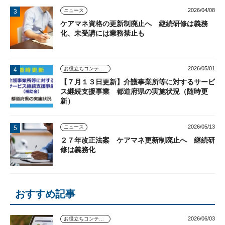
2026/04/08
ニュース
ケアマネ資格の更新制廃止へ 継続研修は義務
化、未受講には業務禁止も
2026/05/01
お役立ちコンテンツ
【７月１３日更新】介護事業所等に対するサービ
ス継続支援事業 都道府県の実施状況（随時更
新）
2026/05/13
ニュース
２７年改正法案 ケアマネ更新制廃止へ 継続研
修は義務化
おすすめ記事
2026/06/03
お役立ちコンテンツ