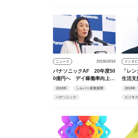
2019/10/10
ニュース
パナソニックAF 20年度50
「レン
0億円へ デイ稼働率向上な
生活支
ど
日本ケ
2019年
シルバー産業新聞
2019年
臣社長
パナソニック
ビジネ