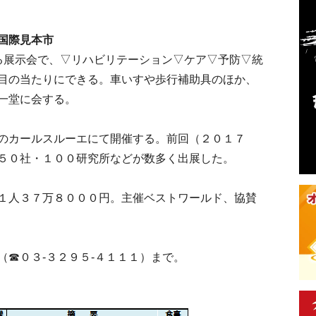
国際見本市
る展示会で、▽リハビリテーション▽ケア▽予防▽統
目の当たりにできる。車いすや歩行補助具のほか、
一堂に会する。
のカールスルーエにて開催する。前回（２０１７
５０社・１００研究所などが数多く出展した。
１人３７万８０００円。主催ベストワールド、協賛
☎０３-３２９５-４１１１）まで。