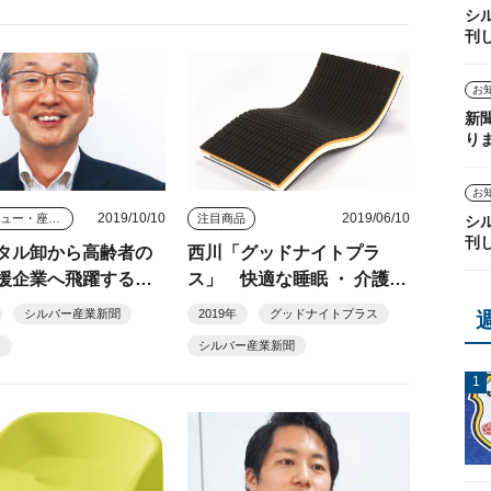
シ
刊
お
新
り
お
2019/10/10
2019/06/10
インタビュー・座談会
注目商品
シ
刊
タル卸から高齢者の
西川「グッドナイトプラ
援企業へ飛躍する」
ス」 快適な睡眠 ・ 介護環
アサプライ金子博
境をサポート
シルバー産業新聞
2019年
グッドナイトプラス
ス
シルバー産業新聞