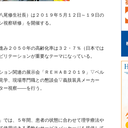
八尾修生社長）は２０１９年５月１２日～１９日の
ン視察研修」を開催する。
進み２０５０年の高齢化率は３２・７％（日本では
ビリテーションが重要なテーマになっている。
ション関連の展示会「ＲＥＨＡＢ２０１９」▽ベル
見学、現場専門職との懇談会▽義肢装具メーカー
ター視察――を行う。
」では、５年間、患者の状態に合わせて理学療法や