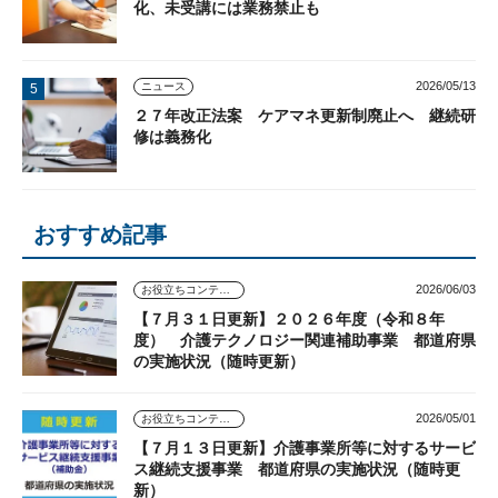
化、未受講には業務禁止も
2026/05/13
ニュース
２７年改正法案 ケアマネ更新制廃止へ 継続研
修は義務化
おすすめ記事
2026/06/03
お役立ちコンテンツ
【７月３１日更新】２０２６年度（令和８年
度） 介護テクノロジー関連補助事業 都道府県
の実施状況（随時更新）
2026/05/01
お役立ちコンテンツ
【７月１３日更新】介護事業所等に対するサービ
ス継続支援事業 都道府県の実施状況（随時更
新）