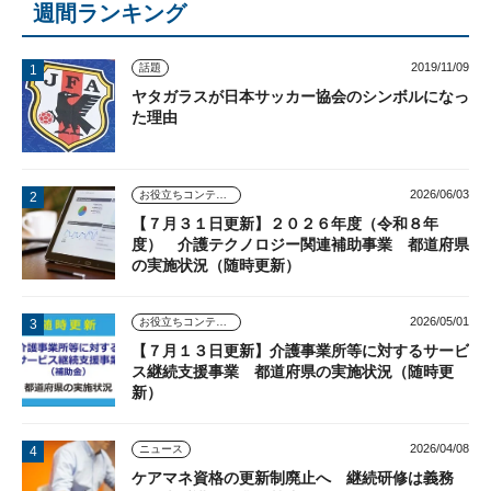
週間ランキング
2019/11/09
話題
ヤタガラスが日本サッカー協会のシンボルになっ
た理由
2026/06/03
お役立ちコンテンツ
【７月３１日更新】２０２６年度（令和８年
度） 介護テクノロジー関連補助事業 都道府県
の実施状況（随時更新）
2026/05/01
お役立ちコンテンツ
【７月１３日更新】介護事業所等に対するサービ
ス継続支援事業 都道府県の実施状況（随時更
新）
2026/04/08
ニュース
ケアマネ資格の更新制廃止へ 継続研修は義務