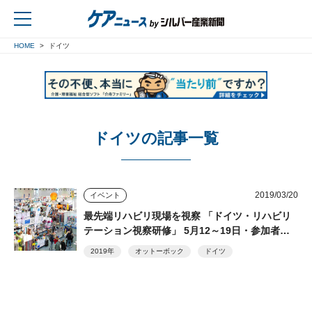
HOME
ドイツ
戻る
ドイツの記事一覧
2019/03/20
イベント
最先端リハビリ現場を視察 「ドイツ・リハビリ
テーション視察研修」 5月12～19日・参加者募
集中
2019年
オットーボック
ドイツ