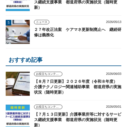
ス継続支援事業 都道府県の実施状況（随時更
新）
2026/05/13
ニュース
２７年改正法案 ケアマネ更新制廃止へ 継続研
修は義務化
おすすめ記事
2026/06/03
お役立ちコンテンツ
【８月７日更新】２０２６年度（令和８年度）
介護テクノロジー関連補助事業 都道府県の実施
状況（随時更新）
2026/05/01
お役立ちコンテンツ
【７月１３日更新】介護事業所等に対するサービ
ス継続支援事業 都道府県の実施状況（随時更
新）