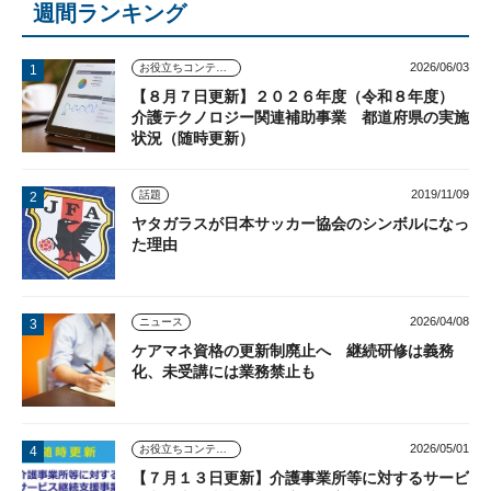
週間ランキング
2026/06/03
お役立ちコンテンツ
【８月７日更新】２０２６年度（令和８年度）
介護テクノロジー関連補助事業 都道府県の実施
状況（随時更新）
2019/11/09
話題
ヤタガラスが日本サッカー協会のシンボルになっ
た理由
2026/04/08
ニュース
ケアマネ資格の更新制廃止へ 継続研修は義務
化、未受講には業務禁止も
2026/05/01
お役立ちコンテンツ
【７月１３日更新】介護事業所等に対するサービ