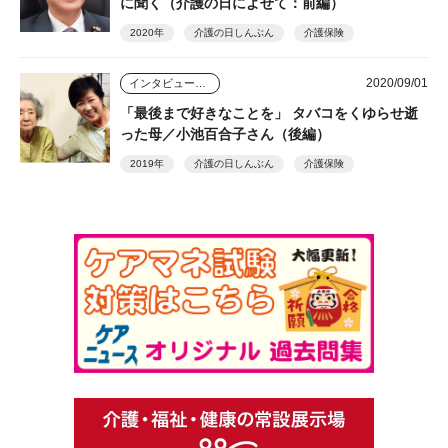
に聞く（介護の日によせて：前編）
2020年
介護の日しんぶん
介護保険
2020/09/01
インタビュー・座談会
「最後まで好きなことを」 タバコをくゆらせ逝
った母／小池百合子さん（後編）
2019年
介護の日しんぶん
介護保険