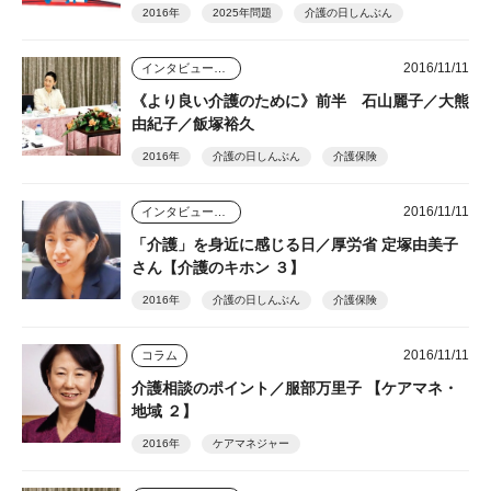
2016年
2025年問題
介護の日しんぶん
2016/11/11
インタビュー・座談会
《より良い介護のために》前半 石山麗子／大熊
由紀子／飯塚裕久
2016年
介護の日しんぶん
介護保険
2016/11/11
インタビュー・座談会
「介護」を身近に感じる日／厚労省 定塚由美子
さん【介護のキホン ３】
2016年
介護の日しんぶん
介護保険
2016/11/11
コラム
介護相談のポイント／服部万里子 【ケアマネ・
地域 ２】
2016年
ケアマネジャー