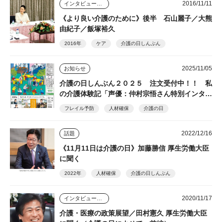
2016/11/11
インタビュー・座談会
《より良い介護のために》後半 石山麗子／大熊
由紀子／飯塚裕久
2016年
ケア
介護の日しんぶん
2025/11/05
お知らせ
介護の日しんぶん２０２５ 注文受付中！！ 私
の介護体験記「声優：仲村宗悟さん特別インタビ
ュー」など掲載
フレイル予防
人材確保
介護の日
2022/12/16
話題
《11月11日は介護の日》加藤勝信 厚生労働大臣
に聞く
2022年
人材確保
介護の日しんぶん
2020/11/17
インタビュー・座談会
介護・医療の政策展望／田村憲久 厚生労働大臣