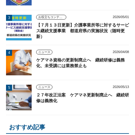
2026/05/01
お役立ちコンテンツ
【７月１３日更新】介護事業所等に対するサービ
ス継続支援事業 都道府県の実施状況（随時更
新）
2026/04/08
ニュース
ケアマネ資格の更新制廃止へ 継続研修は義務
化、未受講には業務禁止も
2026/05/13
ニュース
２７年改正法案 ケアマネ更新制廃止へ 継続研
修は義務化
おすすめ記事