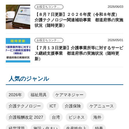
2026/06/03
お役立ちコンテンツ
【８月７日更新】２０２６年度（令和８年度）
介護テクノロジー関連補助事業 都道府県の実施
状況（随時更新）
2026/05/01
お役立ちコンテンツ
【７月１３日更新】介護事業所等に対するサービ
ス継続支援事業 都道府県の実施状況（随時更
新）
人気のジャンル
2026年
福祉用具
ケアマネジャー
介護テクノロジー
ICT
介護保険
ケアニュース
介護報酬改定 2027
台湾
ビジネス
海外
経営課題
施設・住まい
生産性向上
特養