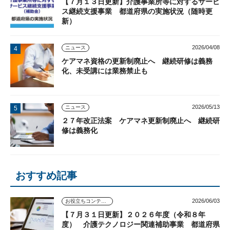
【７月１３日更新】介護事業所等に対するサービ
ス継続支援事業 都道府県の実施状況（随時更
新）
2026/04/08
ニュース
ケアマネ資格の更新制廃止へ 継続研修は義務
化、未受講には業務禁止も
2026/05/13
ニュース
２７年改正法案 ケアマネ更新制廃止へ 継続研
修は義務化
おすすめ記事
2026/06/03
お役立ちコンテンツ
【７月３１日更新】２０２６年度（令和８年
度） 介護テクノロジー関連補助事業 都道府県