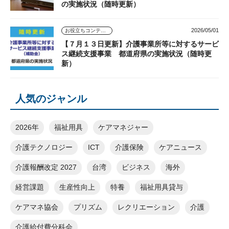
の実施状況（随時更新）
2026/05/01
お役立ちコンテンツ
【７月１３日更新】介護事業所等に対するサービ
ス継続支援事業 都道府県の実施状況（随時更
新）
人気のジャンル
2026年
福祉用具
ケアマネジャー
介護テクノロジー
ICT
介護保険
ケアニュース
介護報酬改定 2027
台湾
ビジネス
海外
経営課題
生産性向上
特養
福祉用具貸与
ケアマネ協会
プリズム
レクリエーション
介護
介護給付費分科会