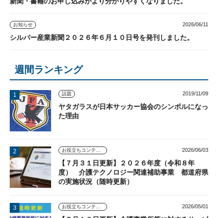
新聞・書籍のお申し込みがより分かりやすくなりました。
2026/06/11
お知らせ
シルバー産業新聞２０２６年６月１０日号を発刊しました。
週間ランキング
2019/11/09
話題
ヤタガラスが日本サッカー協会のシンボルになっ
た理由
2026/06/03
お役立ちコンテンツ
【７月３１日更新】２０２６年度（令和８年
度） 介護テクノロジー関連補助事業 都道府県
の実施状況（随時更新）
2026/05/01
お役立ちコンテンツ