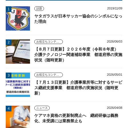
2019/11/09
話題
ヤタガラスが日本サッカー協会のシンボルになっ
た理由
2026/06/03
お役立ちコンテンツ
【８月７日更新】２０２６年度（令和８年度）
介護テクノロジー関連補助事業 都道府県の実施
状況（随時更新）
2026/05/01
お役立ちコンテンツ
【７月１３日更新】介護事業所等に対するサービ
ス継続支援事業 都道府県の実施状況（随時更
新）
2026/04/08
ニュース
ケアマネ資格の更新制廃止へ 継続研修は義務
化、未受講には業務禁止も