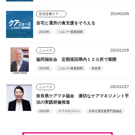
2024/01/09
在宅栄養ケアのすすめ
自宅と通所の食支援をそろえる
2023年
シルバー産業新聞
2023/12/28
ニュース
協同福祉会 定期巡回県内１２カ所で展開
2023年
シルバー産業新聞
奈良県
2023/12/27
ニュース
奈良県ケアマネ協会 適切なケアマネジメント手
法の実践研修推進
2023年
ケアマネジャー
日本介護支援専門員協会