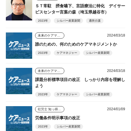
ＳＴ常駐 摂食嚥下、言語療法に特化 デイサー
ビスセンター言葉の森（埼玉県越谷市）
2023年
シルバー産業新聞
通所介護
2024/03/18
未来のケアマネジャー
誰のための、何のためのケアマネジメントか
2023年
ケアマネジャー
シルバー産業新聞
2024/03/18
未来のケアマネジャー
課題分析標準項目の改正 しっかり内容を理解し
よう
2023年
ケアマネジャー
シルバー産業新聞
2024/01/09
社労士 知っ得情報
労働条件明示事項の改正
2023年
シルバー産業新聞