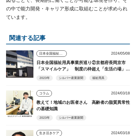
図ることで、長期的に働くことが可能な環境を作り、そ
の中で能力開発・キャリア形成に取組むことが求められ
ています。
関連する記事
2024/05/08
日本全国福祉用具事業所巡り
日本全国福祉用具事業所巡り②京都府長岡京市
「スマイルケア」 制度の枠超え「生活の場」を
支える
2023年
シルバー産業新聞
福祉用具
2024/03/18
コラム
教えて！地域のお医者さん 高齢者の脂質異常性
の基礎知識
2023年
シルバー産業新聞
2024/03/18
生き活きケア