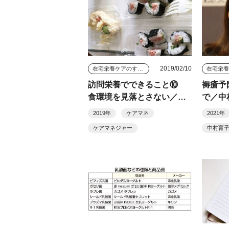
2019/02/10
在宅栄養ケアのすすめ
訪問栄養でできること⑩
褥瘡予
食環境を見落とさない／中
で／中
村育子（連載６１）
2019年
ケアマネ
2021年
ケアマネジャー
中村育