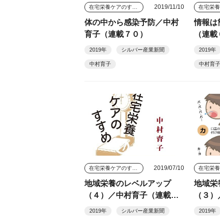
2019/11/10
在宅栄養ケアのすすめ
体の中から感染予防／中村
情報は
育子（連載７０）
（連載
2019年
シルバー産業新聞
2019年
中村育子
中村育
2019/07/10
在宅栄養ケアのすすめ
地域栄養のレベルアップ
地域栄
（４）／中村育子（連載６
（３）
６）
５）
2019年
シルバー産業新聞
2019年