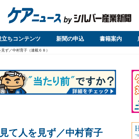
役立ちコンテンツ
新聞の申込
書籍案内
を見ず／中村育子（連載６８）
見て人を見ず／中村育子