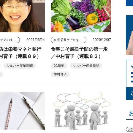
2021/06/24
2020/12/07
在宅栄養ケアのすすめ
在宅栄養ケアのすすめ
防は栄養マネと並行
食事こそ感染予防の第一歩
村育子（連載８９）
／中村育子（連載８２）
シルバー産業新聞
2020年
シルバー産業新聞
子
中村育子
お