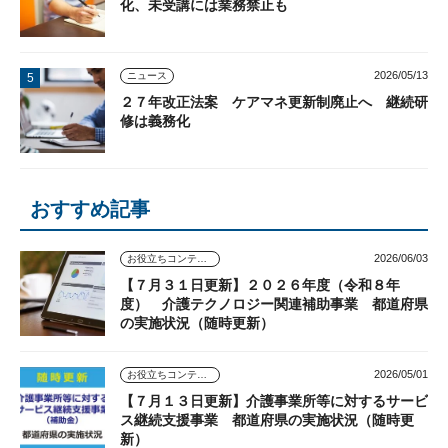
化、未受講には業務禁止も
2026/05/13
ニュース
２７年改正法案 ケアマネ更新制廃止へ 継続研
修は義務化
おすすめ記事
2026/06/03
お役立ちコンテンツ
【７月３１日更新】２０２６年度（令和８年
度） 介護テクノロジー関連補助事業 都道府県
の実施状況（随時更新）
2026/05/01
お役立ちコンテンツ
【７月１３日更新】介護事業所等に対するサービ
ス継続支援事業 都道府県の実施状況（随時更
新）