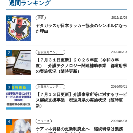
週間ランキング
2019/11/09
話題
ヤタガラスが日本サッカー協会のシンボルになっ
た理由
2026/06/03
お役立ちコンテンツ
【７月３１日更新】２０２６年度（令和８年
度） 介護テクノロジー関連補助事業 都道府県
の実施状況（随時更新）
2026/05/01
お役立ちコンテンツ
【７月１３日更新】介護事業所等に対するサービ
ス継続支援事業 都道府県の実施状況（随時更
新）
2026/04/08
ニュース
ケアマネ資格の更新制廃止へ 継続研修は義務