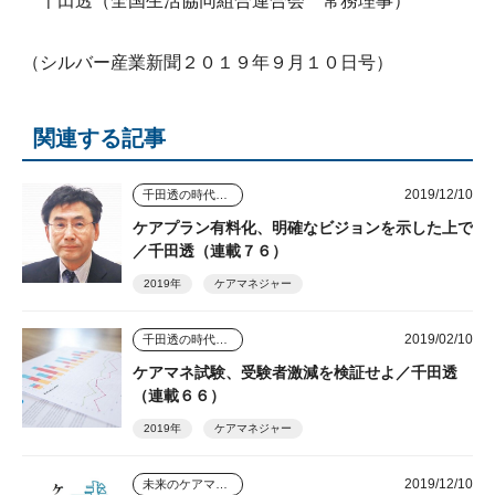
千田透（全国生活協同組合連合会 常務理事）
（シルバー産業新聞２０１９年９月１０日号）
関連する記事
2019/12/10
千田透の時代を読む視点
ケアプラン有料化、明確なビジョンを示した上で
／千田透（連載７６）
2019年
ケアマネジャー
2019/02/10
千田透の時代を読む視点
ケアマネ試験、受験者激減を検証せよ／千田透
（連載６６）
2019年
ケアマネジャー
2019/12/10
未来のケアマネジャー