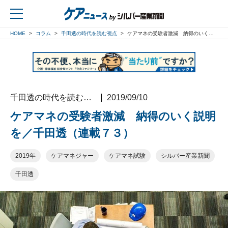
HOME
コラム
千田透の時代を読む視点
ケアマネの受験者激減 納得のいく説明を／千田透（連載７３）
戻る
千田透の時代を読む視点
2019/09/10
ケアマネの受験者激減 納得のいく説明
を／千田透（連載７３）
2019年
ケアマネジャー
ケアマネ試験
シルバー産業新聞
千田透