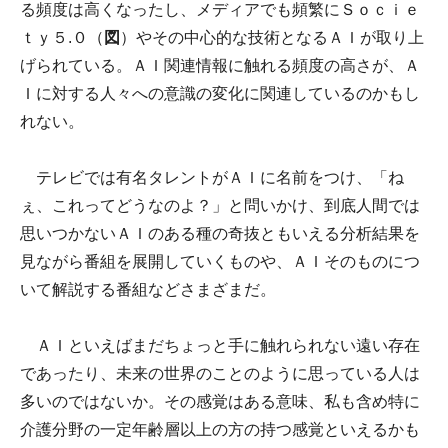
る頻度は高くなったし、メディアでも頻繁にＳｏｃｉｅ
ｔｙ５.０（
図
）やその中心的な技術となるＡＩが取り上
げられている。ＡＩ関連情報に触れる頻度の高さが、Ａ
Ｉに対する人々への意識の変化に関連しているのかもし
れない。
テレビでは有名タレントがＡＩに名前をつけ、「ね
ぇ、これってどうなのよ？」と問いかけ、到底人間では
思いつかないＡＩのある種の奇抜ともいえる分析結果を
見ながら番組を展開していくものや、ＡＩそのものにつ
いて解説する番組などさまざまだ。
ＡＩといえばまだちょっと手に触れられない遠い存在
であったり、未来の世界のことのように思っている人は
多いのではないか。その感覚はある意味、私も含め特に
介護分野の一定年齢層以上の方の持つ感覚といえるかも