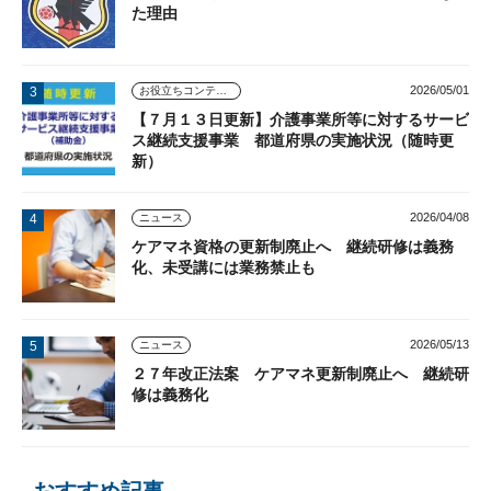
た理由
2026/05/01
お役立ちコンテンツ
【７月１３日更新】介護事業所等に対するサービ
ス継続支援事業 都道府県の実施状況（随時更
新）
2026/04/08
ニュース
ケアマネ資格の更新制廃止へ 継続研修は義務
化、未受講には業務禁止も
2026/05/13
ニュース
２７年改正法案 ケアマネ更新制廃止へ 継続研
修は義務化
おすすめ記事