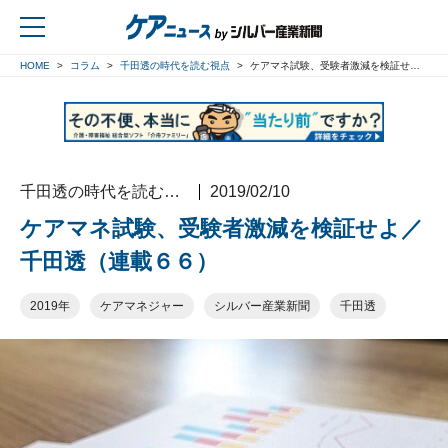
HOME
コラム
千田透の時代を読む視点
ケアマネ試験、受験者激減を検証せよ／千田透（連載６６）
戻る
千田透の時代を読む視点
2019/02/10
ケアマネ試験、受験者激減を検証せよ／
千田透（連載６６）
2019年
ケアマネジャー
シルバー産業新聞
千田透