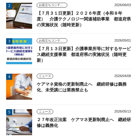
2026/06/03
お役立ちコンテンツ
【７月３１日更新】２０２６年度（令和８年
度） 介護テクノロジー関連補助事業 都道府県
の実施状況（随時更新）
2026/05/01
お役立ちコンテンツ
【７月１３日更新】介護事業所等に対するサービ
ス継続支援事業 都道府県の実施状況（随時更
新）
2026/04/08
ニュース
ケアマネ資格の更新制廃止へ 継続研修は義務
化、未受講には業務禁止も
2026/05/13
ニュース
２７年改正法案 ケアマネ更新制廃止へ 継続研
修は義務化