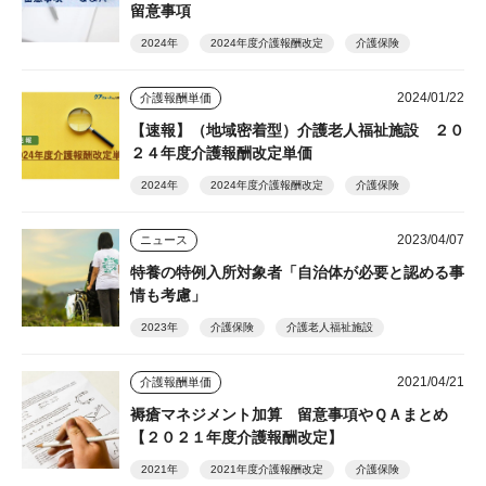
留意事項
2024年
2024年度介護報酬改定
介護保険
2024/01/22
介護報酬単価
【速報】（地域密着型）介護老人福祉施設 ２０
２４年度介護報酬改定単価
2024年
2024年度介護報酬改定
介護保険
2023/04/07
ニュース
特養の特例入所対象者「自治体が必要と認める事
情も考慮」
2023年
介護保険
介護老人福祉施設
2021/04/21
介護報酬単価
褥瘡マネジメント加算 留意事項やＱＡまとめ
【２０２１年度介護報酬改定】
2021年
2021年度介護報酬改定
介護保険