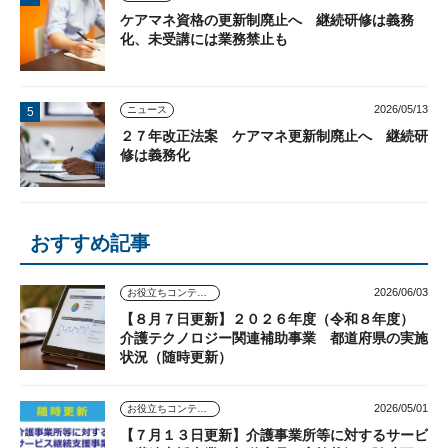
ケアマネ資格の更新制廃止へ 継続研修は義務
化、未受講には業務禁止も
2026/05/13
ニュース
２７年改正法案 ケアマネ更新制廃止へ 継続研
修は義務化
おすすめ記事
2026/06/03
お役立ちコンテンツ
【８月７日更新】２０２６年度（令和８年度）
介護テクノロジー関連補助事業 都道府県の実施
状況（随時更新）
2026/05/01
お役立ちコンテンツ
【７月１３日更新】介護事業所等に対するサービ