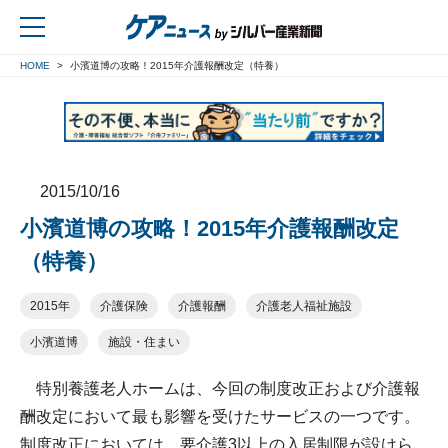
HOME
小濱道博の攻略！2015年介護報酬改定（特養）
戻る
2015/10/16
小濱道博の攻略！2015年介護報酬改定
（特養）
2015年
介護保険
介護報酬
介護老人福祉施設
小濱道博
施設・住まい
特別養護老人ホームは、今回の制度改正および介護報
酬改定において最も影響を受けたサービスの一つです。
制度改正においては、要介護3以上の入居制限が設けら