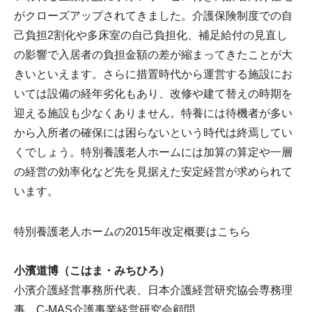
がクローズアップされてきました。介護保険制度での自
己負担2割化や多床室の自己負担化、補足給付の見直し
の影響で入居者の負担金額の差が縮まってきたことが大
きいといえます。さらに措置時代から運営する施設にお
いては設備の経年劣化もあり、改修や建て替えの時期を
迎える施設も少なくありません。特養には待機者が多い
から入所者の確保には困らないという時代は終焉してい
くでしょう。特別養護老人ホームには加算の算定や一層
の経営の効率化など先を見据えた安定経営が求められて
います。
特別養護老人ホームの2015年改定概要はこちら
小濱道博（こはま・みちひろ）
小濱介護経営事務所代表、日本介護経営研究協会専務理
事、C-MAS介護事業経営研究会顧問