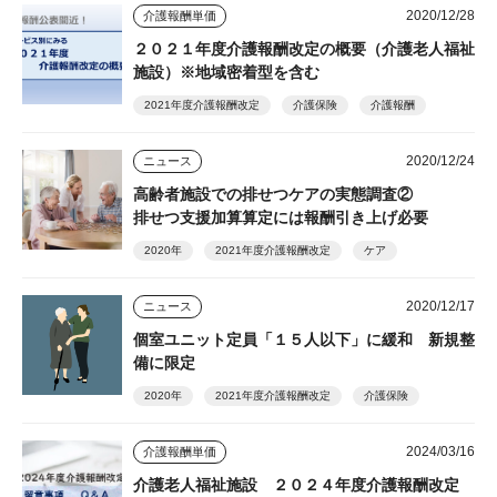
2020/12/28
介護報酬単価
２０２１年度介護報酬改定の概要（介護老人福祉
施設）※地域密着型を含む
2021年度介護報酬改定
介護保険
介護報酬
2020/12/24
ニュース
高齢者施設での排せつケアの実態調査②
排せつ支援加算算定には報酬引き上げ必要
2020年
2021年度介護報酬改定
ケア
2020/12/17
ニュース
個室ユニット定員「１５人以下」に緩和 新規整
備に限定
2020年
2021年度介護報酬改定
介護保険
2024/03/16
介護報酬単価
介護老人福祉施設 ２０２４年度介護報酬改定