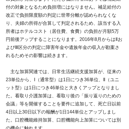
付の対象となるため負担増にはなりません。補足給付の
改正で負担限度額の判定に世帯分離が認められなくな
り、夫婦の所得が合算して判定されるため、該当する入
所者はホテルコスト（居住費、食費）の負担が月額5万
円前後アップすることになります。2016年8月からはⅡお
よびⅢ区分の判定に障害年金や遺族年金の収入が勘案さ
れるためその影響は続きます。
主な加算関連では、日常生活継続支援加算が、従来の
23単位から、Ⅰ（通常型）は1日につき36単位、Ⅱ（ユニ
ット型）は1日につき46単位と大きくアップとなりまし
た。看取り介護加算は、看取り後の「振り返りのための
会議」等を開催することを要件に追加して、死亡日以前
4日以上30日以下の報酬が1日144単位とアップしまし
た。口腔機能維持加算、口腔機能向上加算については別
の機会に触れます。