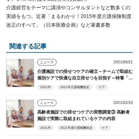
介護経営をテーマに講演やコンサルタントなど数多くの
実績をもつ。近著「まるわかり！2015年度介護保険制度
改正のすべて」（日本医療企画）など著書多数
関連する記事
2021/06/21
ニュース
介護施設での排せつケアの確立～チームで取組む
個別ケアで快適な自立排せつを目指す～特養「味
酒野ていれぎ荘」×ユニ・チャーム メンリッケ
2021年
2021年介護報酬改定
ケア
特別対談
2021/02/10
ニュース
高齢者施設での排せつケアの実態調査③ 高齢者
施設で実際に取組まれているケアの内容
2021年
2021年度介護報酬改定
ケア