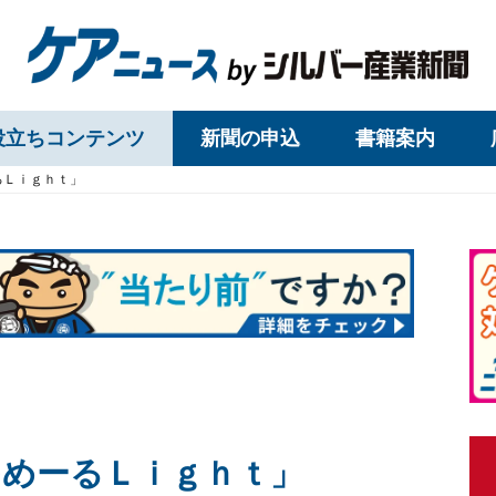
役立ちコンテンツ
新聞の申込
書籍案内
るＬｉｇｈｔ」
めーるＬｉｇｈｔ」