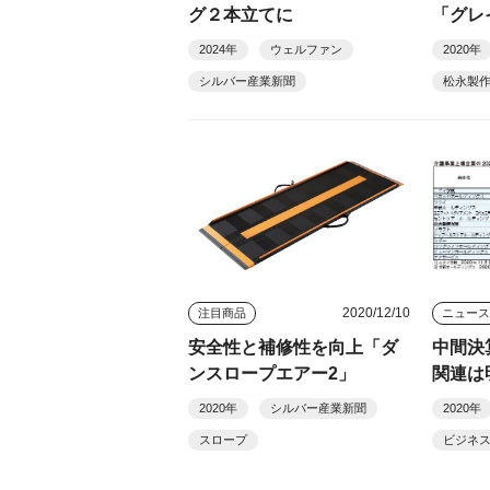
グ２本立てに
「グレ
2024年
ウェルファン
2020年
シルバー産業新聞
松永製
2020/12/10
注目商品
ニュー
安全性と補修性を向上「ダ
中間決
ンスロープエアー2」
関連は
2020年
シルバー産業新聞
2020年
スロープ
ビジネ