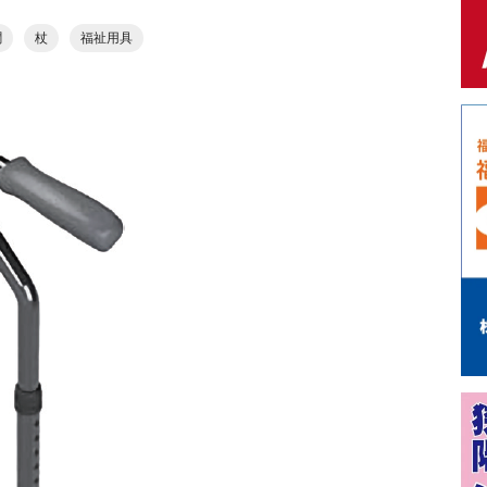
聞
杖
福祉用具