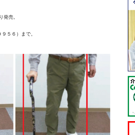
り発売。
０９５６）まで。