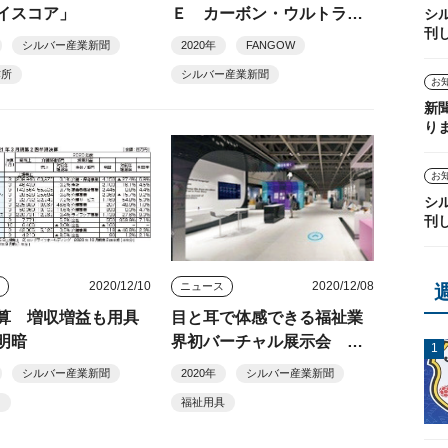
イスコア」
Ｅ カーボン・ウルトララ
シ
刊
イト」
シルバー産業新聞
2020年
FANGOW
作所
シルバー産業新聞
お
新
り
お
シ
刊
2020/12/10
2020/12/08
ス
ニュース
算 増収増益も用具
目と耳で体感できる福祉業
明暗
界初バーチャル展示会 出
展者募集中
シルバー産業新聞
2020年
シルバー産業新聞
ス
福祉用具