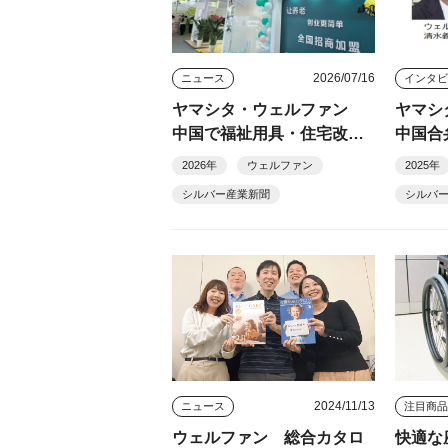
2026/07/16
ニュース
ヤマシタ・ウェルファン
ヤマシ
中国で福祉用具・住宅改修
中国合
ＦＣ展開へ
介護用
2026年
ウェルファン
2025年
展開
シルバー産業新聞
シルバ
2024/11/13
ニュース
注目商
ウェルファン 総合カタロ
快適な