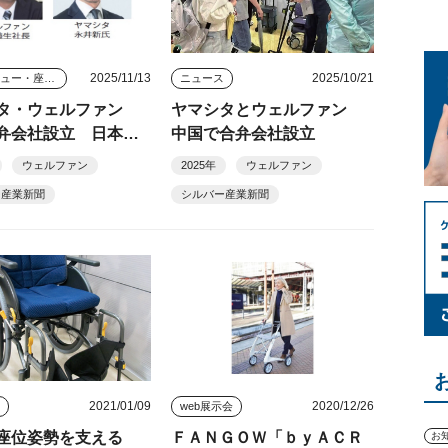
2025/11/13
2025/10/21
インタビュー・座談会
ニュース
タ・ウェルファン
ヤマシタとウェルファン
弁会社設立 日本の
中国で合弁会社設立
品、巨大市場へ本格
ウェルファン
2025年
ウェルファン
ー産業新聞
シルバー産業新聞
2021/01/09
2020/12/26
品
web展示会
座位姿勢を支える
ＦＡＮＧＯＷ「ｂｙＡＣＲ
お