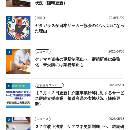
状況（随時更新）
2019/11/09
話題
ヤタガラスが日本サッカー協会のシンボルになっ
た理由
2026/04/08
ニュース
ケアマネ資格の更新制廃止へ 継続研修は義務
化、未受講には業務禁止も
2026/05/01
お役立ちコンテンツ
【７月１３日更新】介護事業所等に対するサービ
ス継続支援事業 都道府県の実施状況（随時更
新）
2026/05/13
ニュース
２７年改正法案 ケアマネ更新制廃止へ 継続研