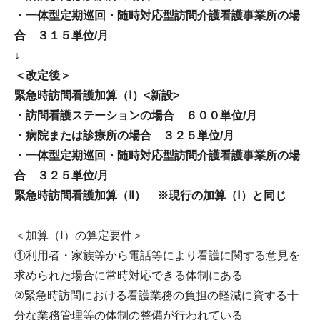
・一体型定期巡回・随時対応型訪問介護看護事業所の場
合 ３１５単位/月
↓
＜改定後＞
緊急時訪問看護加算（Ⅰ）<新設>
・訪問看護ステーションの場合 ６００単位/月
・病院または診療所の場合 ３２５単位/月
・一体型定期巡回・随時対応型訪問介護看護事業所の場
合 ３２５単位/月
緊急時訪問看護加算（Ⅱ） ※現行の加算（Ⅰ）と同じ
＜加算（Ⅰ）の算定要件＞
①利用者・家族等から電話等により看護に関する意見を
求められた場合に常時対応できる体制にある
②緊急時訪問における看護業務の負担の軽減に資する十
分な業務管理等の体制の整備が行われている