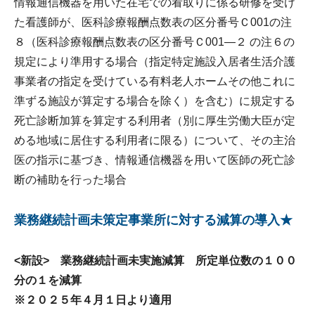
情報通信機器を用いた在宅での看取りに係る研修を受け
た看護師が、医科診療報酬点数表の区分番号Ｃ001の注
８（医科診療報酬点数表の区分番号Ｃ001―２ の注６の
規定により準用する場合（指定特定施設入居者生活介護
事業者の指定を受けている有料老人ホームその他これに
準ずる施設が算定する場合を除く）を含む）に規定する
死亡診断加算を算定する利用者（別に厚生労働大臣が定
める地域に居住する利用者に限る）について、その主治
医の指示に基づき、情報通信機器を用いて医師の死亡診
断の補助を行った場合
業務継続計画未策定事業所に対する減算の導入★
<新設> 業務継続計画未実施減算 所定単位数の１００
分の１を減算
※２０２５年４月１日より適用