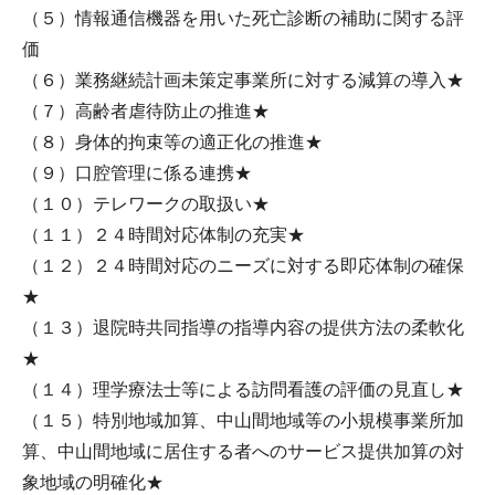
（５）情報通信機器を用いた死亡診断の補助に関する評
価
（６）業務継続計画未策定事業所に対する減算の導入★
（７）高齢者虐待防止の推進★
（８）身体的拘束等の適正化の推進★
（９）口腔管理に係る連携★
（１０）テレワークの取扱い★
（１１）２４時間対応体制の充実★
（１２）２４時間対応のニーズに対する即応体制の確保
★
（１３）退院時共同指導の指導内容の提供方法の柔軟化
★
（１４）理学療法士等による訪問看護の評価の見直し★
（１５）特別地域加算、中山間地域等の小規模事業所加
算、中山間地域に居住する者へのサービス提供加算の対
象地域の明確化★