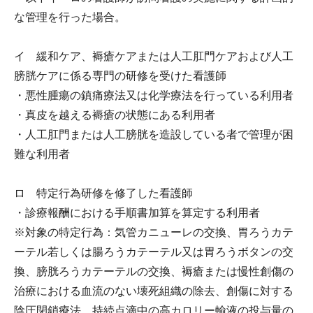
な管理を行った場合。
イ 緩和ケア、褥瘡ケアまたは人工肛門ケアおよび人工
膀胱ケアに係る専門の研修を受けた看護師
・悪性腫瘍の鎮痛療法又は化学療法を行っている利用者
・真皮を越える褥瘡の状態にある利用者
・人工肛門または人工膀胱を造設している者で管理が困
難な利用者
ロ 特定行為研修を修了した看護師
・診療報酬における手順書加算を算定する利用者
※対象の特定行為：気管カニューレの交換、胃ろうカテ
ーテル若しくは腸ろうカテーテル又は胃ろうボタンの交
換、膀胱ろうカテーテルの交換、褥瘡または慢性創傷の
治療における血流のない壊死組織の除去、創傷に対する
陰圧閉鎖療法、持続点滴中の高カロリー輸液の投与量の