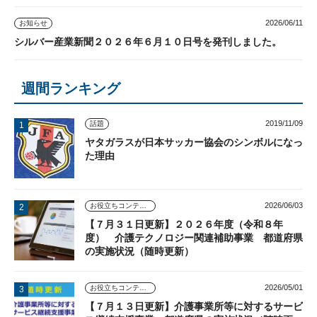
2026/06/11
お知らせ
シルバー産業新聞２０２６年６月１０日号を発刊しました。
週間ランキング
2019/11/09
話題
ヤタガラスが日本サッカー協会のシンボルになっ
た理由
2026/06/03
お役立ちコンテンツ
【７月３１日更新】２０２６年度（令和８年
度） 介護テクノロジー関連補助事業 都道府県
の実施状況（随時更新）
2026/05/01
お役立ちコンテンツ
【７月１３日更新】介護事業所等に対するサービ