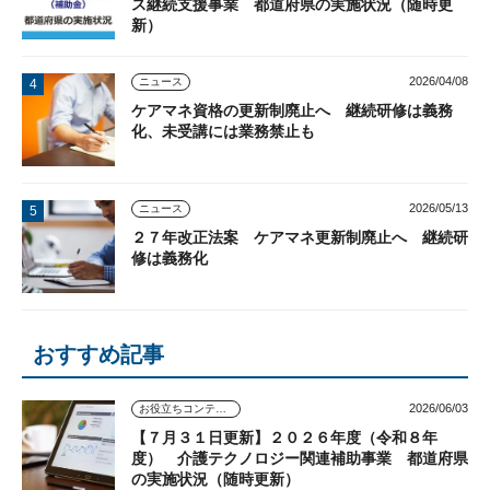
ス継続支援事業 都道府県の実施状況（随時更
新）
2026/04/08
ニュース
ケアマネ資格の更新制廃止へ 継続研修は義務
化、未受講には業務禁止も
2026/05/13
ニュース
２７年改正法案 ケアマネ更新制廃止へ 継続研
修は義務化
おすすめ記事
2026/06/03
お役立ちコンテンツ
【７月３１日更新】２０２６年度（令和８年
度） 介護テクノロジー関連補助事業 都道府県
の実施状況（随時更新）