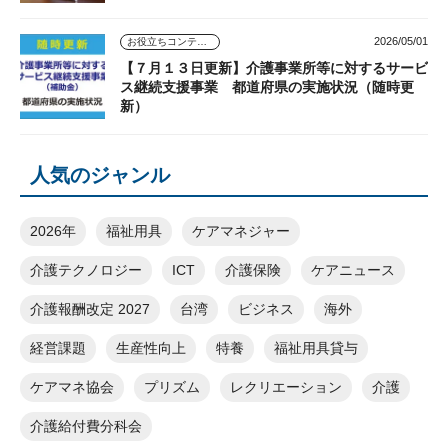
2026/05/01
お役立ちコンテンツ
【７月１３日更新】介護事業所等に対するサービ
ス継続支援事業 都道府県の実施状況（随時更
新）
人気のジャンル
2026年
福祉用具
ケアマネジャー
介護テクノロジー
ICT
介護保険
ケアニュース
介護報酬改定 2027
台湾
ビジネス
海外
経営課題
生産性向上
特養
福祉用具貸与
ケアマネ協会
プリズム
レクリエーション
介護
介護給付費分科会