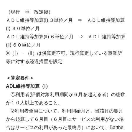
（現行 ⇒ 改定後）
ＡＤＬ維持等加算(Ⅰ) ３単位／月 ⇒ ＡＤＬ維持等加算
(Ⅰ) ３０単位／月
ＡＤＬ維持等加算(Ⅱ) ６単位／月 ⇒ ＡＤＬ維持等加算
(Ⅱ) ６０単位／月
※（Ⅰ）・（Ⅱ）は併算定不可。現行算定している事業所
等に対する経過措置を設定
＜算定要件＞
ADL維持等加算（Ⅰ）
①利用者(評価対象利用期間が６月を超える者）の総数
が１０人以上であること。
②利用者全員について、利用開始月と、当該月の翌月
から起算して６月目（６月目にサービスの利用がない場
合はサービスの利用があった最終月）において、Barthel