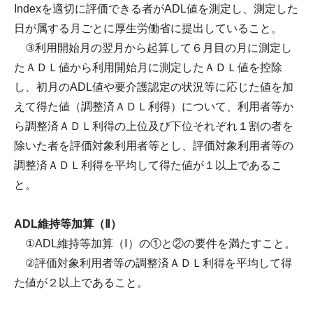
Indexを適切に評価できる者がADL値を測定し、測定した
日が属する月ごとに厚生労働省に提出していること。
③利用開始月の翌月から起算して６月目の月に測定し
たＡＤＬ値から利用開始月に測定したＡＤＬ値を控除
し、初月のADL値や要介護認定の状況等に応じた値を加
えて得た値（調整済ＡＤＬ利得）について、利用者等か
ら調整済ＡＤＬ利得の上位及び下位それぞれ１割の者を
除いた者を評価対象利用者等とし、評価対象利用者等の
調整済ＡＤＬ利得を平均して得た値が１以上であるこ
と。
ADL維持等加算（Ⅱ）
①ADL維持等加算（Ⅰ）の①と②の要件を満たすこと。
②評価対象利用者等の調整済ＡＤＬ利得を平均して得
た値が２以上であること。