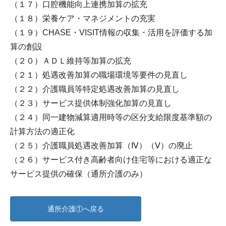
（１７）口腔機能向上連携加算の拡充
（１８）栄養ケア・マネジメントの充実
（１９）CHASE・VISIT情報の収集・活用を評価する加
算の創設
（２０）ＡＤＬ維持等加算の拡充
（２１）処遇改善加算の職場環境等要件の見直し
（２２）介護職員等特定処遇改善加算の見直し
（２３）サービス提供体制強化加算の見直し
（２４）同一建物減算適用時等の区分支給限度基準額の
計算方法の適正化
（２５）介護職員処遇改善加算（Ⅳ）（Ⅴ）の廃止
（２６）サービス付き高齢者向け住宅等における適正な
サービス提供の確保（通所介護のみ）
通所介護①へ戻る