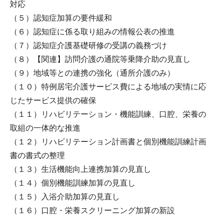
対応
（５）認知症加算の要件緩和
（６）認知症に係る取り組みの情報公表の推進
（７）認知症介護基礎研修の受講の義務づけ
（８）【関連】訪問介護の通院等乗降介助の見直し
（９）地域等との連携の強化（通所介護のみ）
（１０）特例居宅介護サービス費による地域の実情に応
じたサービス提供の確保
（１１）リハビリテーション・機能訓練、口腔、栄養の
取組の一体的な推進
（１２）リハビリテーション計画書と個別機能訓練計画
書の書式の整理
（１３）生活機能向上連携加算の見直し
（１４）個別機能訓練加算の見直し
（１５）入浴介助加算の見直し
（１６）口腔・栄養スクリーニング加算の新設