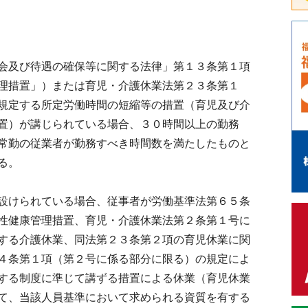
会及び待遇の確保等に関する法律」第１３条第１項
理措置」）または育児・介護休業法第２３条第１
規定する所定労働時間の短縮等の措置（育児及び介
置）が講じられている場合、３０時間以上の勤務
常勤の従業者が勤務すべき時間数を満たしたものと
る。
設けられている場合、従事者が労働基準法第６５条
性健康管理措置、育児・介護休業法第２条第１号に
する介護休業、同法第２３条第２項の育児休業に関
４条第１項（第２号に係る部分に限る）の規定によ
する制度に準じて講ずる措置による休業（育児休業
て、当該人員基準において求められる資質を有する