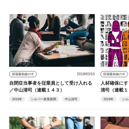
2019/03/10
現場最前線の今
現場最前線の今
自閉症当事者を従業員として受け入れる
人材確保にす
／中山清司（連載１４３）
清司（連載１
2019年
シルバー産業新聞
中山清司
2019年
シル