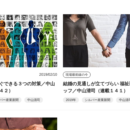
2019/02/10
現場最前線の今
ぐできる３つの対策／中山
結婚の見通しが立てづらい 福祉
４２）
ッフ／中山清司（連載１４１）
バー産業新聞
中山清司
2019年
シルバー産業新聞
中山清