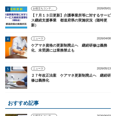
2026/05/01
お役立ちコンテンツ
【７月１３日更新】介護事業所等に対するサービ
ス継続支援事業 都道府県の実施状況（随時更
新）
2026/04/08
ニュース
ケアマネ資格の更新制廃止へ 継続研修は義務
化、未受講には業務禁止も
2026/05/13
ニュース
２７年改正法案 ケアマネ更新制廃止へ 継続研
修は義務化
おすすめ記事
2026/06/03
お役立ちコンテンツ