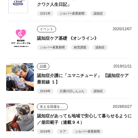
クワク人生日記」
2021年
シルバー産業新聞
認知症
2020/12/07
イベント
認知症ケア基礎 《オンライン》
シルバー産業新聞
経営課題
認知症
2019/11/11
話題
認知症介護に「ユマニチュード」 【認知症ケア
最前線 １】
2019年
介護の日しんぶん
認知症
2019/03/27
支える現場を踏まえて
認知症があっても地域で安心して暮らせるように
／柴田範子（連載９４）
2018年
ケア
シルバー産業新聞