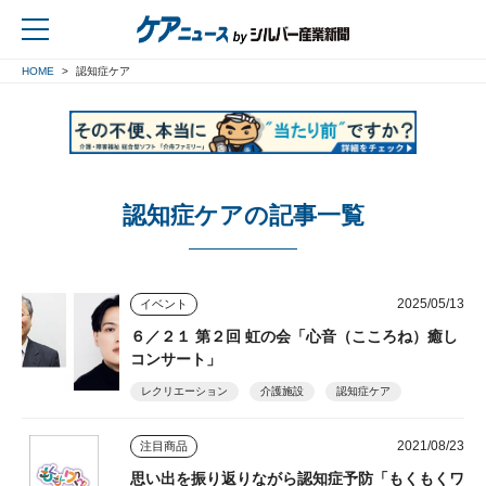
HOME
認知症ケア
戻る
認知症ケアの記事一覧
2025/05/13
イベント
６／２１ 第２回 虹の会「心音（こころね）癒し
コンサート」
レクリエーション
介護施設
認知症ケア
2021/08/23
注目商品
思い出を振り返りながら認知症予防「もくもくワ