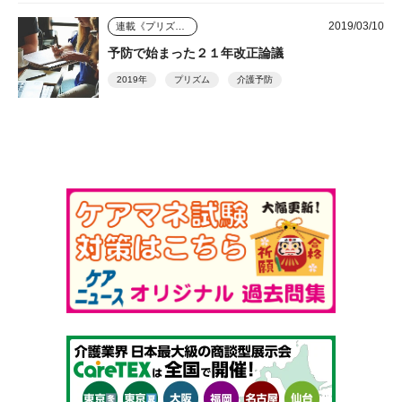
2019/03/10
連載《プリズム》
予防で始まった２１年改正論議
2019年
プリズム
介護予防