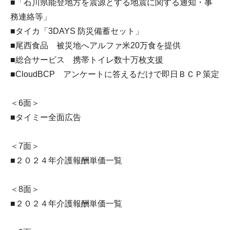
■「石川県能登地方を震源とする地震に関する通知・事
務連絡等」
■タイカ「3DAYS 防災備蓄セット」
■尾西食品 被災地へアルファ米20万食を提供
■総合サービス 携帯トイレ数十万枚支援
■CloudBCP アンケートに答えるだけで即日ＢＣＰ策定
＜6面＞
■タイミー全面広告
＜7面＞
■２０２４年介護報酬単価一覧
＜8面＞
■２０２４年介護報酬単価一覧