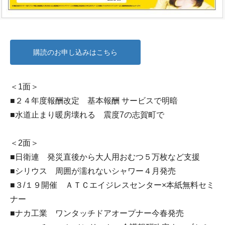
購読のお申し込みはこちら
＜1面＞
■２４年度報酬改定 基本報酬 サービスで明暗
■水道止まり暖房壊れる 震度7の志賀町で
＜2面＞
■日衛連 発災直後から大人用おむつ５万枚など支援
■シリウス 周囲が濡れないシャワー４月発売
■３/１９開催 ＡＴＣエイジレスセンター×本紙無料セミ
ナー
■ナカ工業 ワンタッチドアオープナー今春発売