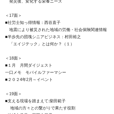
発災後、変化する栄養ニーズ
＜17面＞
■社労士知っ得情報：西谷直子
地震により被災された地域の労働・社会保険関連情報
■半歩先の団塊シニアビジネス：村田裕之
「エイジテック」とは何か？（１）
＜18面＞
■１月 月間ダイジェスト
一口メモ モバイルファーマシー
■２０２4年2月～イベント
＜19面＞
■支える現場を踏まえて:柴田範子
地域の方々との繋がりで果たす役割