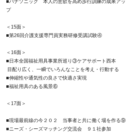
■パナソニック 本人の意欲を高め歩行訓練の成果アッ
プ
＜15面＞
■第26回介護支援専門員実務研修受講試験④
＜16面＞
■日本全国福祉用具事業所巡り③ケアサポート西本
目配り広く、一瞬でいろんなことを考え・行動する
■伸縮性や通気性の良さで快適さ実現
■福祉用具のある風景⑥
＜17面＞
■現場最前線の今２０２ 当事者と共に働く場を作る⑨
■ニーズ・シーズマッチング交流会 ９１社参加