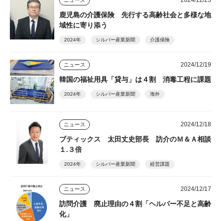
鹿児島の介護保険 先行する高齢社会と多様な地
域性に寄り添う
2024年
シルバー産業新聞
介護保険
2024/12/19
ニュース
韓国の福祉用具「貸与」は４割 消毒工程に課題
2024年
シルバー産業新聞
海外
2024/12/18
ニュース
ブティックス 太田丈史部長 訪介のＭ＆Ａ相談
１.３倍
2024年
シルバー産業新聞
経営課題
2024/12/17
ニュース
訪問介護 廃止理由の４割「ヘルパー不足と高齢
化」