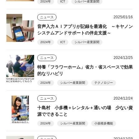
2024年
ICT
シルバー産業新聞
2025/01/16
ニュース
音声入力ＡＩアプリが記録を最適化 ～キヤノン
システムアンドサポートの伴走支援～
2024年
ICT
シルバー産業新聞
2024/12/25
ニュース
特養「フラワーホーム」省力・省スペースで効果
的なリハビリ
2024年
シルバー産業新聞
テクノロジー
2024/12/24
ニュース
十島村 小多機＋レンタル＋通いの場 少ない資
源でできること
2024年
シルバー産業新聞
小規模多機能
2024/12/23
ニュース