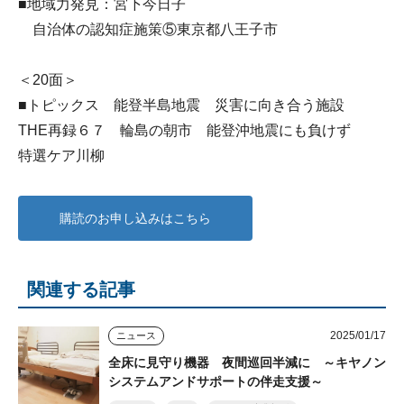
■地域力発見：宮下今日子
自治体の認知症施策⑤東京都八王子市
＜20面＞
■トピックス 能登半島地震 災害に向き合う施設
THE再録６７ 輪島の朝市 能登沖地震にも負けず
特選ケア川柳
購読のお申し込みはこちら
関連する記事
2025/01/17
ニュース
全床に見守り機器 夜間巡回半減に ～キヤノン
システムアンドサポートの伴走支援～