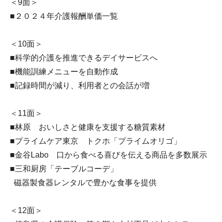
＜9面＞
■２０２４年介護報酬単価一覧
＜10面＞
■科学的介護を推進できるデイサービスへ
■機能訓練メニューを自動作成
■記録時間が減り、利用者との会話が増
＜11面＞
■林原 おいしさと健康を支援する糖質素材
■プライムケア東京 トクホ「プライムオリゴ」
■金谷Labo 口から食べる喜びを伝える商品を多数展示
■三和厨房「テーブルコーデ」
磁器製食器レンタルで豊かな食事を提供
＜12面＞