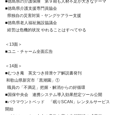
■徳島県の介護保険 第９期も人材不足が大きなテーマ
■徳島県介護支援専門員協会
県独自の災害対策・ヤングケアラー支援
■徳島県老人福祉施設協議会
経営は危機的状況 やれることはすべてやる
＜13面＞
■ユニ・チャーム全面広告
＜14面＞
■むつき庵 英文つき排泄ケア解説書発刊
和歌山県新宮市「黒潮園」①
職員の「不満足」把握・解消からの好循環
■国保中央会 連携システム導入効果想定ツール公開
■パラマウントベッド 「眠りSCAN」レンタルサービス
開始