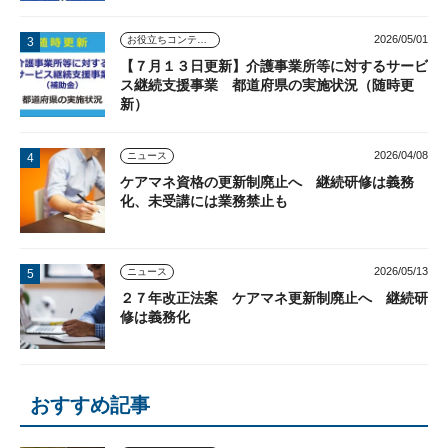
2026/05/01
お役立ちコンテンツ
【７月１３日更新】介護事業所等に対するサービ
ス継続支援事業 都道府県の実施状況（随時更
新）
2026/04/08
ニュース
ケアマネ資格の更新制廃止へ 継続研修は義務
化、未受講には業務禁止も
2026/05/13
ニュース
２７年改正法案 ケアマネ更新制廃止へ 継続研
修は義務化
おすすめ記事