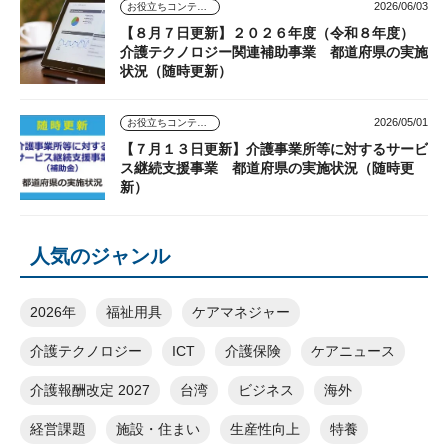
2026/06/03
お役立ちコンテンツ
【８月７日更新】２０２６年度（令和８年度）
介護テクノロジー関連補助事業 都道府県の実施
状況（随時更新）
2026/05/01
お役立ちコンテンツ
【７月１３日更新】介護事業所等に対するサービ
ス継続支援事業 都道府県の実施状況（随時更
新）
人気のジャンル
2026年
福祉用具
ケアマネジャー
介護テクノロジー
ICT
介護保険
ケアニュース
介護報酬改定 2027
台湾
ビジネス
海外
経営課題
施設・住まい
生産性向上
特養