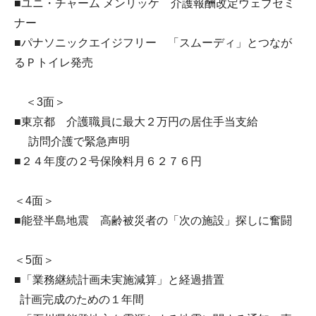
■ユニ・チャーム メンリッケ 介護報酬改定ウェブセミ
ナー
■パナソニックエイジフリー 「スムーディ」とつなが
るＰトイレ発売
＜3面＞
■東京都 介護職員に最大２万円の居住手当支給
訪問介護で緊急声明
■２４年度の２号保険料月６２７６円
＜4面＞
■能登半島地震 高齢被災者の「次の施設」探しに奮闘
＜5面＞
■「業務継続計画未実施減算」と経過措置
計画完成のための１年間