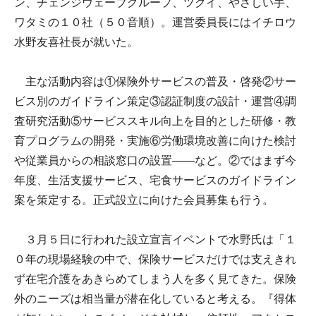
ン、チェンジウェーブグループ、ツクイ、やさしい手、
ワタミの１０社（５０音順）。運営委員長にはイチロウ
水野友喜社長が就いた。
主な活動内容は①保険外サービスの普及・啓発②サー
ビス別のガイドライン策定③認証制度の設計・運営④調
査研究活動⑤サービススキル向上を目的とした研修・教
育プログラムの開発・実施⑥労働環境改善に向けた検討
や従業員からの相談窓口の設置――など。②ではまず今
年度、生活支援サービス、宅食サービスのガイドライン
案を策定する。正式設立に向けた会員募集も行う。
３月５日に行われた設立宣言イベントで水野氏は「１
０年の現場経験の中で、保険サービスだけでは支えきれ
ず在宅介護をあきらめてしまう人を多く見てきた。保険
外のニーズは相当量が潜在化していると考える。『得体