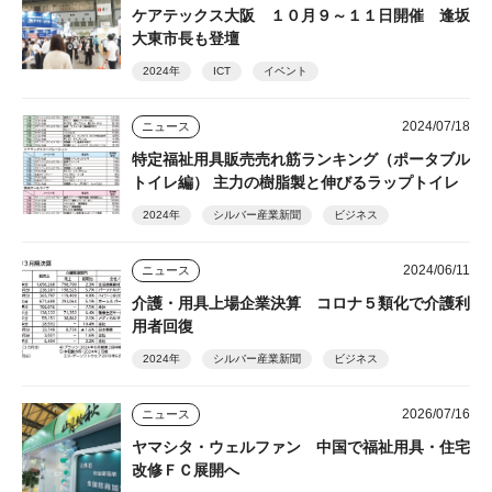
ケアテックス大阪 １０月９～１１日開催 逢坂
大東市長も登壇
2024年
ICT
イベント
2024/07/18
ニュース
特定福祉用具販売売れ筋ランキング（ポータブル
トイレ編） 主力の樹脂製と伸びるラップトイレ
2024年
シルバー産業新聞
ビジネス
2024/06/11
ニュース
介護・用具上場企業決算 コロナ５類化で介護利
用者回復
2024年
シルバー産業新聞
ビジネス
2026/07/16
ニュース
ヤマシタ・ウェルファン 中国で福祉用具・住宅
改修ＦＣ展開へ