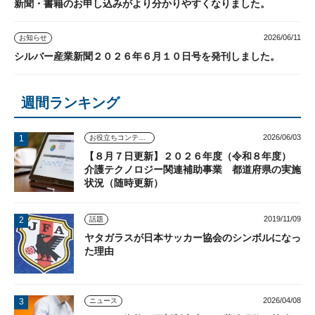
新聞・書籍のお申し込みがより分かりやすくなりました。
2026/06/11
お知らせ
シルバー産業新聞２０２６年６月１０日号を発刊しました。
週間ランキング
2026/06/03
お役立ちコンテンツ
【８月７日更新】２０２６年度（令和８年度）
介護テクノロジー関連補助事業 都道府県の実施
状況（随時更新）
2019/11/09
話題
ヤタガラスが日本サッカー協会のシンボルになっ
た理由
2026/04/08
ニュース