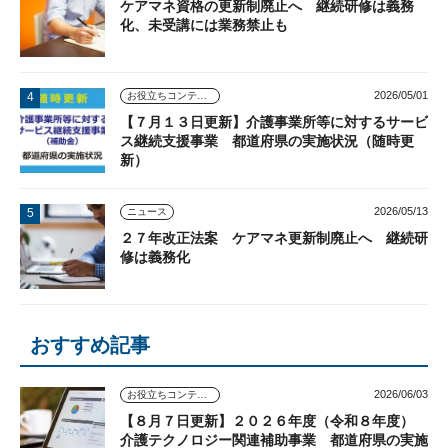
ケアマネ資格の更新制廃止へ 継続研修は義務
化、未受講には業務禁止も
2026/05/01
お役立ちコンテンツ
【７月１３日更新】介護事業所等に対するサービ
ス継続支援事業 都道府県の実施状況（随時更
新）
2026/05/13
ニュース
２７年改正法案 ケアマネ更新制廃止へ 継続研
修は義務化
おすすめ記事
2026/06/03
お役立ちコンテンツ
【８月７日更新】２０２６年度（令和８年度）
介護テクノロジー関連補助事業 都道府県の実施