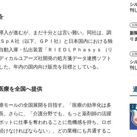
シ
刊
を
お
導入が進むが、まだ十分とは言い難い。同社は、調
新
り
 ＳｐＡ社（以下、ＧＰＩ社）と日本国内における独
自動入庫・払出装置「ＲＩＥＤＬＰｈａｓｙｓ （リ
お
ディカルユアーズ社開発の処方箋データ連携ソフト
シ
した。年内の国内向け販売を目標としている。
刊
医療を全国へ提供
療モールの全国展開を目指す。「医療の効率化は多
長。さらに、「介護分野でも、もっと薬剤師の活躍
ボットに仕事を奪われることに危機感を持ち、ロボ
続けなければならない」、どの業種にも共通するこ