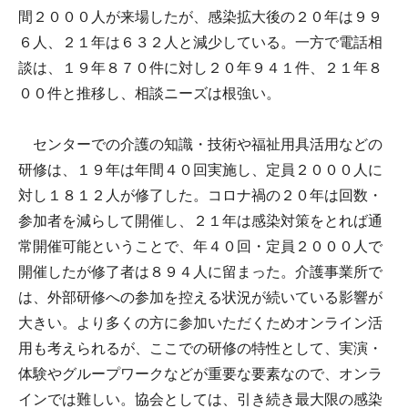
間２０００人が来場したが、感染拡大後の２０年は９９
６人、２１年は６３２人と減少している。一方で電話相
談は、１９年８７０件に対し２０年９４１件、２１年８
００件と推移し、相談ニーズは根強い。
センターでの介護の知識・技術や福祉用具活用などの
研修は、１９年は年間４０回実施し、定員２０００人に
対し１８１２人が修了した。コロナ禍の２０年は回数・
参加者を減らして開催し、２１年は感染対策をとれば通
常開催可能ということで、年４０回・定員２０００人で
開催したが修了者は８９４人に留まった。介護事業所で
は、外部研修への参加を控える状況が続いている影響が
大きい。より多くの方に参加いただくためオンライン活
用も考えられるが、ここでの研修の特性として、実演・
体験やグループワークなどが重要な要素なので、オンラ
インでは難しい。協会としては、引き続き最大限の感染