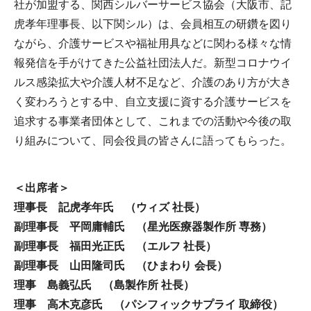
社が加盟する、関西シルバーサービス協会（大阪市、記
虎孝年理事長、以下関シル）は、会員相互の研鑽を図り
ながら、介護サービスや福祉用具などに関わる様々な情
報発信を手がけてきた公益社団法人だ。新型コロナウイ
ルス感染拡大や介護人材不足など、介護のあり方が大き
く変わろうとする中、自立支援に資する介護サービスを
追求する事業者団体として、これまでの活動や今後の取
り組みについて、同会役員の皆さんに語ってもらった。
＜出席者＞
理事長 記虎孝年氏 （ウィズ 社長）
副理事長 平岡庸輔氏 （星光医療器製作所 専務）
副理事長 福田光正氏 （エルフ 社長）
副理事長 山田隆司氏 （ひまわり 会長）
理事 島義弘氏 （島製作所 社長）
理事 高木克彦氏 （パシフィックサプライ 取締役）