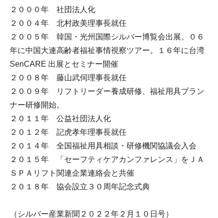
２０００年 社団法人化
２００４年 北村政美理事長就任
２００５年 韓国・光州国際シルバー博覧会出展。０６
年に中国大連高齢者福祉事情視察ツアー。１６年に台湾
SenCARE 出展とセミナー開催
２００８年 藤山武伺理事長就任
２００９年 リフトリーダー養成研修、福祉用具プラン
ナー研修開始。
２０１１年 公益社団法人化
２０１２年 記虎孝年理事長就任
２０１４年 全国福祉用具相談・研修機関協議会入会
２０１５年 「セーフティケアカンファレンス」をＪＡ
ＳＰＡリフト関連企業連絡会と共催
２０１８年 協会設立３０周年記念式典
（シルバー産業新聞２０２２年２月１０日号）