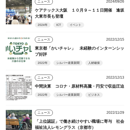
2024/09/26
ニュース
ケアテックス大阪 １０月９～１１日開催 逢坂
大東市長も登壇
2024年
ICT
イベント
2022/12/15
ニュース
東京都「かいチャレ」 未経験のインターンシッ
プ好評
2022年
シルバー産業新聞
人材確保
2022/12/13
ニュース
中間決算 コロナ・原材料高騰・円安で収益圧迫
2022年
シルバー産業新聞
ビジネス
2022/11/29
ニュース
「上位認証」で働き続けやすい職場に寄与 社会
福祉法人レモングラス（京都市）