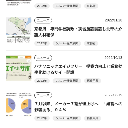
2022年
シルバー産業新聞
京都府
2022/11/28
ニュース
京都府 専門学校誘致・実習施設開設し北部の介
護人材確保
2022年
シルバー産業新聞
京都府
2022/10/13
ニュース
パナソニックエイジフリー 提案力向上と業務効
率化助けるサイト開設
2022年
シルバー産業新聞
福祉用具
2022/08/19
ニュース
７月以降、メーカー７割が値上げへ 「経営への
影響ある」９４％
2022年
シルバー産業新聞
福祉用具