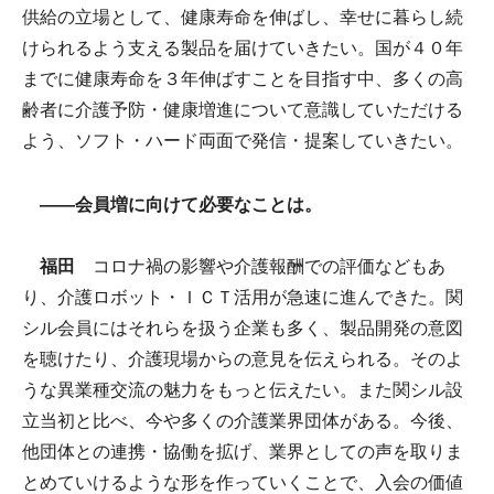
供給の立場として、健康寿命を伸ばし、幸せに暮らし続
けられるよう支える製品を届けていきたい。国が４０年
までに健康寿命を３年伸ばすことを目指す中、多くの高
齢者に介護予防・健康増進について意識していただける
よう、ソフト・ハード両面で発信・提案していきたい。
――会員増に向けて必要なことは。
福田
コロナ禍の影響や介護報酬での評価などもあ
り、介護ロボット・ＩＣＴ活用が急速に進んできた。関
シル会員にはそれらを扱う企業も多く、製品開発の意図
を聴けたり、介護現場からの意見を伝えられる。そのよ
うな異業種交流の魅力をもっと伝えたい。また関シル設
立当初と比べ、今や多くの介護業界団体がある。今後、
他団体との連携・協働を拡げ、業界としての声を取りま
とめていけるような形を作っていくことで、入会の価値