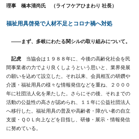
理事 橋本清尚氏 （ライフケアひまわり 社長）
福祉用具啓発で人材不足とコロナ禍へ対処
――まず、多岐にわたる関シルの取り組みについて。
記虎
当協会は１９８８年に、今後の高齢化社会を民
間事業者の力でより良くしようという思いと、業界発展
の願いを込めて設立した。それ以来、会員相互の研鑽や
介護・福祉用具の様々な情報発信などを重ね、２０００
年に社団法人化を果たした。さらにその後、それまでの
活動の公益性の高さが認められ、１１年に公益社団法人
へ移行した。福祉用具の普及や高齢者・障がい者の自立
支援・ＱＯＬ向上などを目指し、研修・展示・情報発信
に努めている。