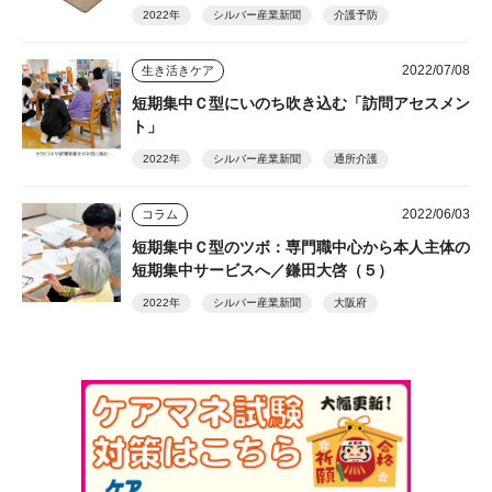
2022年
シルバー産業新聞
介護予防
2022/07/08
生き活きケア
短期集中Ｃ型にいのち吹き込む「訪問アセスメン
ト」
2022年
シルバー産業新聞
通所介護
2022/06/03
コラム
短期集中Ｃ型のツボ：専門職中心から本人主体の
短期集中サービスへ／鎌田大啓（５）
2022年
シルバー産業新聞
大阪府