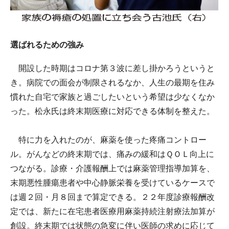
選ばれるための強み
開設した時期はコロナ第３波に差し掛かろうというと
き。病院での面会が制限されるなか、人生の最期を住み
慣れた自宅で家族と過ごしたいという希望は少なくなか
った。松永氏は終末期医療に対応できる体制を整えた。
特に力を入れたのが、麻薬を使った疼痛コントロー
ル。がんなどの終末期では、痛みの緩和はＱＯＬ向上に
つながる。診療・介護報酬上では麻薬管理指導加算を、
末期悪性腫瘍患者や中心静脈栄養を受けているケースで
は週２回・月８回まで算定できる。２２年度診療報酬改
定では、新たに在宅患者医療用麻薬持続注射療法加算が
創設。終末期では状態の急変に伴い医師の求めに応じて