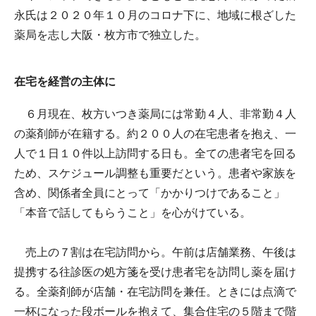
永氏は２０２０年１０月のコロナ下に、地域に根ざした
薬局を志し大阪・枚方市で独立した。
在宅を経営の主体に
６月現在、枚方いつき薬局には常勤４人、非常勤４人
の薬剤師が在籍する。約２００人の在宅患者を抱え、一
人で１日１０件以上訪問する日も。全ての患者宅を回る
ため、スケジュール調整も重要だという。患者や家族を
含め、関係者全員にとって「かかりつけであること」
「本音で話してもらうこと」を心がけている。
売上の７割は在宅訪問から。午前は店舗業務、午後は
提携する往診医の処方箋を受け患者宅を訪問し薬を届け
る。全薬剤師が店舗・在宅訪問を兼任。ときには点滴で
一杯になった段ボールを抱えて、集合住宅の５階まで階