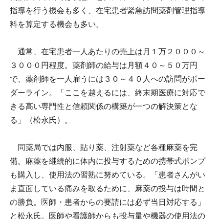
指導を行う機会も多く、在宅患者緊急訪問薬剤管理指導
料を算定する機会も多い。
通常、在宅患者一人あたりの売上は月１万２０００～
３０００円程度。薬剤師の給与は月額４０～５０万円
で、薬剤師を一人雇うには３０～４０人への訪問がボー
ダーライン。「ここを越えるには、終末期医療に対応で
きる高い専門性と信頼関係の構築が一つの解決策とな
る」（松永氏）。
同薬局では内服、貼り薬、注射薬など各種麻薬を完
備。麻薬を継続的に体内に投与するための携帯式ポンプ
も購入し、使用法の習熟に努めている。「患者さんがい
ま直面している痛みを取るために、麻薬の投与は時間と
の勝負。医師・患者からの要請には必ず当日対応する」
と松永氏。医師や看護師からも投与量や機器の使用法の