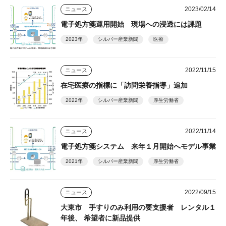
2023/02/14
ニュース
電子処方箋運用開始 現場への浸透には課題
2023年
シルバー産業新聞
医療
2022/11/15
ニュース
在宅医療の指標に「訪問栄養指導」追加
2022年
シルバー産業新聞
厚生労働省
2022/11/14
ニュース
電子処方箋システム 来年１月開始へモデル事業
2021年
シルバー産業新聞
厚生労働省
2022/09/15
ニュース
大東市 手すりのみ利用の要支援者 レンタル１
年後、 希望者に新品提供