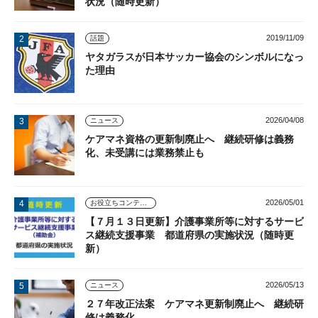
状況（随時更新）
2019/11/09
話題
ヤタガラスが日本サッカー協会のシンボルになっ
た理由
2026/04/08
ニュース
ケアマネ資格の更新制廃止へ 継続研修は義務
化、未受講には業務禁止も
2026/05/01
お役立ちコンテンツ
【７月１３日更新】介護事業所等に対するサービ
ス継続支援事業 都道府県の実施状況（随時更
新）
2026/05/13
ニュース
２７年改正法案 ケアマネ更新制廃止へ 継続研
修は義務化