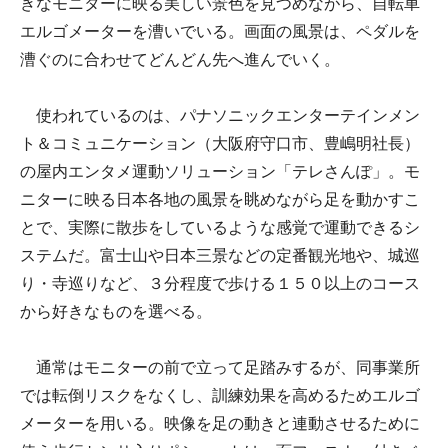
きなモニターに映る美しい景色を見つめながら、自転車
エルゴメーターを漕いでいる。画面の風景は、ペダルを
漕ぐのに合わせてどんどん先へ進んでいく。
使われているのは、パナソニックエンターテインメン
ト＆コミュニケーション（大阪府守口市、豊嶋明社長）
の屋内エンタメ運動ソリューション「テレさんぽ」。モ
ニターに映る日本各地の風景を眺めながら足を動かすこ
とで、実際に散歩をしているような感覚で運動できるシ
ステムだ。富士山や日本三景などの定番観光地や、城巡
り・寺巡りなど、３分程度で歩ける１５０以上のコース
から好きなものを選べる。
通常はモニターの前で立って足踏みするが、同事業所
では転倒リスクをなくし、訓練効果を高めるためエルゴ
メーターを用いる。映像を足の動きと連動させるために