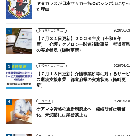
ヤタガラスが日本サッカー協会のシンボルになっ
た理由
2026/06/03
お役立ちコンテンツ
【７月３１日更新】２０２６年度（令和８年
度） 介護テクノロジー関連補助事業 都道府県
の実施状況（随時更新）
2026/05/01
お役立ちコンテンツ
【７月１３日更新】介護事業所等に対するサービ
ス継続支援事業 都道府県の実施状況（随時更
新）
2026/04/08
ニュース
ケアマネ資格の更新制廃止へ 継続研修は義務
化、未受講には業務禁止も