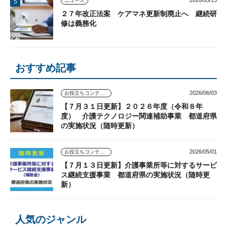
2026/05/13
ニュース
２７年改正法案 ケアマネ更新制廃止へ 継続研
修は義務化
おすすめ記事
2026/06/03
お役立ちコンテンツ
【７月３１日更新】２０２６年度（令和８年
度） 介護テクノロジー関連補助事業 都道府県
の実施状況（随時更新）
2026/05/01
お役立ちコンテンツ
【７月１３日更新】介護事業所等に対するサービ
ス継続支援事業 都道府県の実施状況（随時更
新）
人気のジャンル