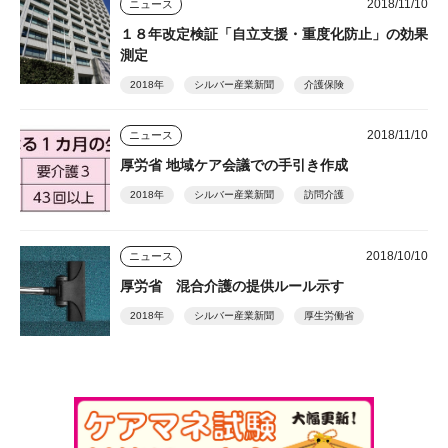
2018/11/10
ニュース
１８年改定検証「自立支援・重度化防止」の効果
測定
2018年
シルバー産業新聞
介護保険
2018/11/10
ニュース
厚労省 地域ケア会議での手引き作成
2018年
シルバー産業新聞
訪問介護
2018/10/10
ニュース
厚労省 混合介護の提供ルール示す
2018年
シルバー産業新聞
厚生労働省