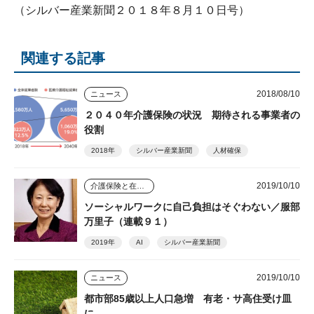
（シルバー産業新聞２０１８年８月１０日号）
関連する記事
2018/08/10
ニュース
２０４０年介護保険の状況 期待される事業者の
役割
2018年
シルバー産業新聞
人材確保
2019/10/10
介護保険と在宅介護のゆくえ
ソーシャルワークに自己負担はそぐわない／服部
万里子（連載９１）
2019年
AI
シルバー産業新聞
2019/10/10
ニュース
都市部85歳以上人口急増 有老・サ高住受け皿
に