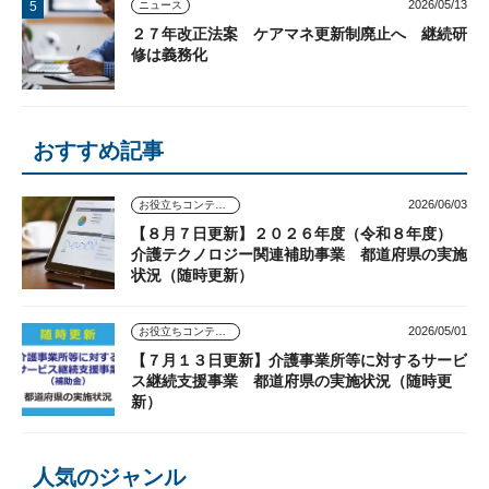
2026/05/13
ニュース
２７年改正法案 ケアマネ更新制廃止へ 継続研
修は義務化
おすすめ記事
2026/06/03
お役立ちコンテンツ
【８月７日更新】２０２６年度（令和８年度）
介護テクノロジー関連補助事業 都道府県の実施
状況（随時更新）
2026/05/01
お役立ちコンテンツ
【７月１３日更新】介護事業所等に対するサービ
ス継続支援事業 都道府県の実施状況（随時更
新）
人気のジャンル