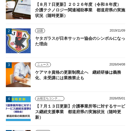
【８月７日更新】２０２６年度（令和８年度）
介護テクノロジー関連補助事業 都道府県の実施
状況（随時更新）
2019/11/09
話題
ヤタガラスが日本サッカー協会のシンボルになっ
た理由
2026/04/08
ニュース
ケアマネ資格の更新制廃止へ 継続研修は義務
化、未受講には業務禁止も
2026/05/01
お役立ちコンテンツ
【７月１３日更新】介護事業所等に対するサービ
ス継続支援事業 都道府県の実施状況（随時更
新）