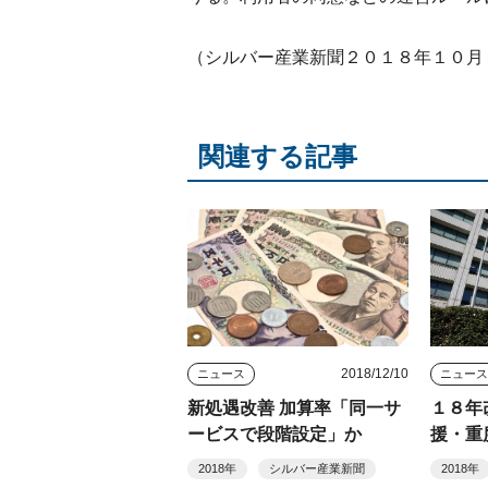
（シルバー産業新聞２０１８年１０月
関連する記事
2018/12/10
ニュース
ニュー
新処遇改善 加算率「同一サ
１８年
ービスで段階設定」か
援・重
定
2018年
シルバー産業新聞
2018年