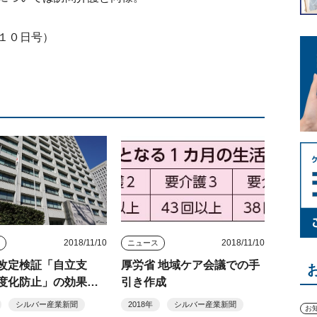
１０日号）
2018/11/10
2018/11/10
ス
ニュース
改定検証「自立支
厚労省 地域ケア会議での手
度化防止」の効果測
引き作成
シルバー産業新聞
2018年
シルバー産業新聞
お