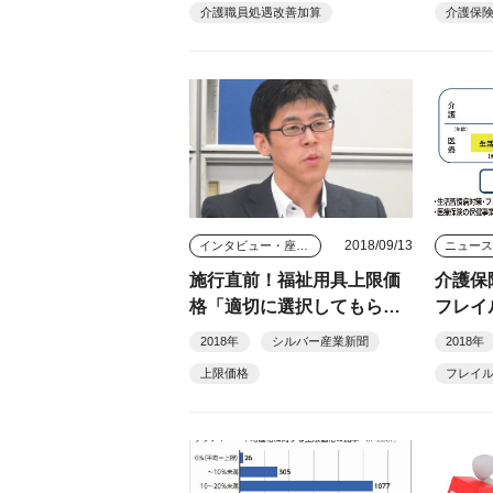
介護職員処遇改善加算
介護保
2018/09/13
インタビュー・座談会
ニュー
施行直前！福祉用具上限価
介護保
格「適切に選択してもらう
フレイ
ための仕組み」
2018年
シルバー産業新聞
2018年
上限価格
フレイ