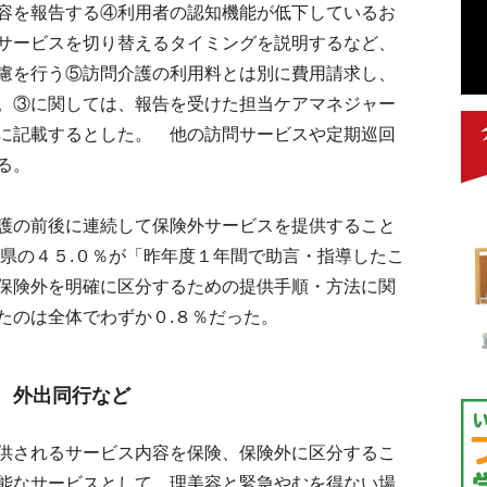
容を報告する④利用者の認知機能が低下しているお
サービスを切り替えるタイミングを説明するなど、
慮を行う⑤訪問介護の利用料とは別に費用請求し、
。③に関しては、報告を受けた担当ケアマネジャー
に記載するとした。 他の訪問サービスや定期巡回
る。
護の前後に連続して保険外サービスを提供すること
府県の４５.０％が「昨年度１年間で助言・指導したこ
保険外を明確に区分するための提供手順・方法に関
たのは全体でわずか０.８％だった。
、外出同行など
供されるサービス内容を保険、保険外に区分するこ
能なサービスとして、理美容と緊急やむを得ない場