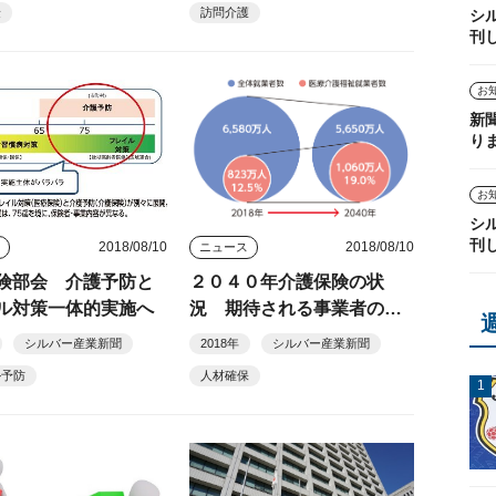
険
訪問介護
シ
刊
お
新
り
お
シ
刊
2018/08/10
2018/08/10
ス
ニュース
険部会 介護予防と
２０４０年介護保険の状
ル対策一体的実施へ
況 期待される事業者の役
割
シルバー産業新聞
2018年
シルバー産業新聞
ル予防
人材確保