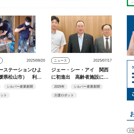
「サンシティ北条」（愛媛
県松山市）
2025/08/20
2025/07/17
ス
ニュース
ーステーションひよ
ジェー・シー・アイ 関西
媛県松山市） 利用
に初進出 高齢者施設に介
員双方に安心・安全
護ロボットなど販売
シルバー産業新聞
2025年
シルバー産業新聞
ボット
介護ロボット
お