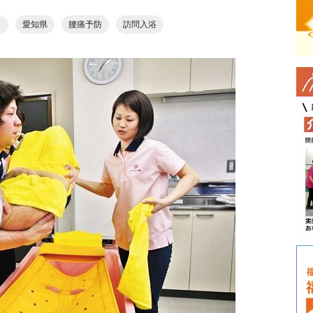
ト
愛知県
腰痛予防
訪問入浴