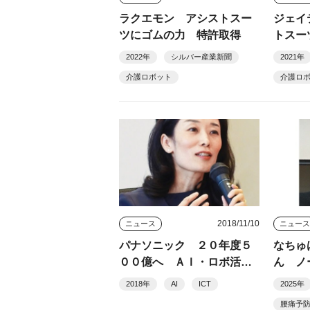
ラクエモン アシストスー
ジェイ
ツにゴムの力 特許取得
トスー
売
2022年
シルバー産業新聞
2021年
介護ロボット
介護ロ
2018/11/10
ニュース
ニュー
パナソニック ２０年度５
なちゅ
００億へ ＡＩ・ロボ活用
ん ノ
も
たり前
2018年
AI
ICT
2025年
腰痛予