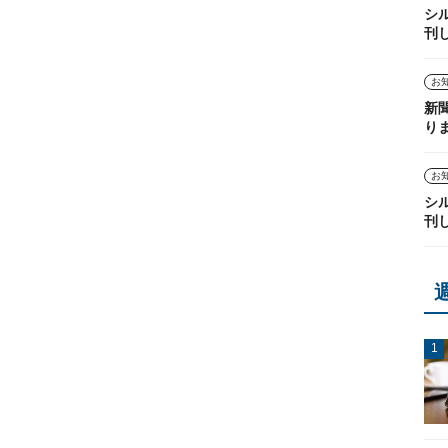
シ
刊
お
新
り
お
シ
刊