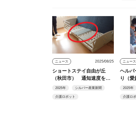
2025/08/25
ニュース
ニュー
ショートステイ自由が丘
ヘルパ
（秋田市） 通知速度を調
り（愛
整し、個別の転倒予防実現
者・職
2025年
シルバー産業新聞
2025年
確保
介護ロボット
介護ロ