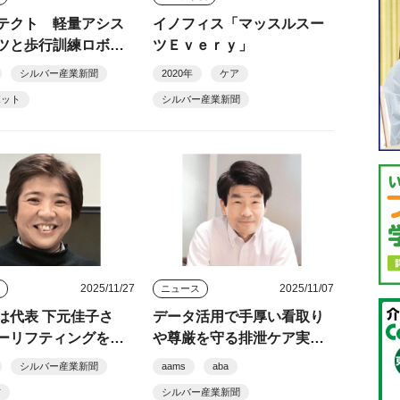
テクト 軽量アシス
イノフィス「マッスルスー
ツと歩行訓練ロボ発
ツＥｖｅｒｙ」
シルバー産業新聞
2020年
ケア
ボット
シルバー産業新聞
2025/11/27
2025/11/07
ス
ニュース
は代表 下元佳子さ
データ活用で手厚い看取り
ーリフティングを当
や尊厳を守る排泄ケア実
の文化に
現 aamsやヘルプパッドを
シルバー産業新聞
aams
aba
活用 高齢者総合福祉施設
防
シルバー産業新聞