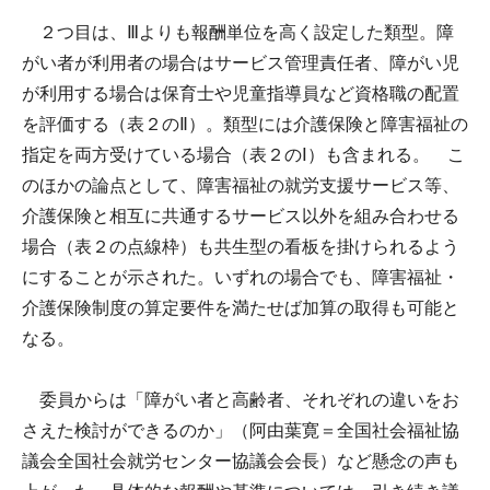
２つ目は、Ⅲよりも報酬単位を高く設定した類型。障
がい者が利用者の場合はサービス管理責任者、障がい児
が利用する場合は保育士や児童指導員など資格職の配置
を評価する（表２のⅡ）。類型には介護保険と障害福祉の
指定を両方受けている場合（表２のⅠ）も含まれる。 こ
のほかの論点として、障害福祉の就労支援サービス等、
介護保険と相互に共通するサービス以外を組み合わせる
場合（表２の点線枠）も共生型の看板を掛けられるよう
にすることが示された。いずれの場合でも、障害福祉・
介護保険制度の算定要件を満たせば加算の取得も可能と
なる。
委員からは「障がい者と高齢者、それぞれの違いをお
さえた検討ができるのか」（阿由葉寛＝全国社会福祉協
議会全国社会就労センター協議会会長）など懸念の声も