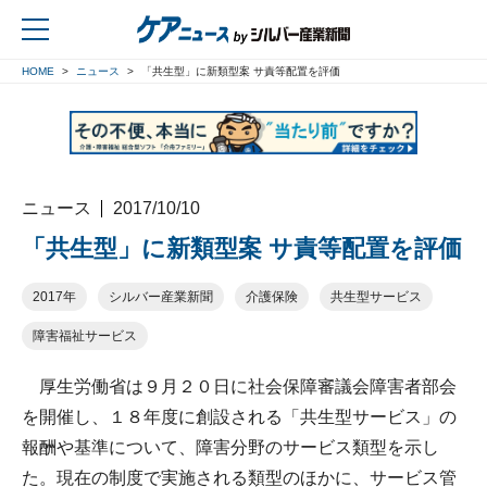
HOME
ニュース
「共生型」に新類型案 サ責等配置を評価
戻る
ニュース
2017/10/10
「共生型」に新類型案 サ責等配置を評価
2017年
シルバー産業新聞
介護保険
共生型サービス
障害福祉サービス
厚生労働省は９月２０日に社会保障審議会障害者部会
を開催し、１８年度に創設される「共生型サービス」の
報酬や基準について、障害分野のサービス類型を示し
た。現在の制度で実施される類型のほかに、サービス管