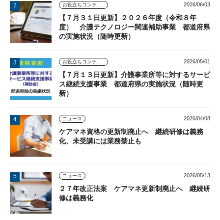
2026/06/03
お役立ちコンテンツ
【７月３１日更新】２０２６年度（令和８年
度） 介護テクノロジー関連補助事業 都道府県
の実施状況（随時更新）
2026/05/01
お役立ちコンテンツ
【７月１３日更新】介護事業所等に対するサービ
ス継続支援事業 都道府県の実施状況（随時更
新）
2026/04/08
ニュース
ケアマネ資格の更新制廃止へ 継続研修は義務
化、未受講には業務禁止も
2026/05/13
ニュース
２７年改正法案 ケアマネ更新制廃止へ 継続研
修は義務化