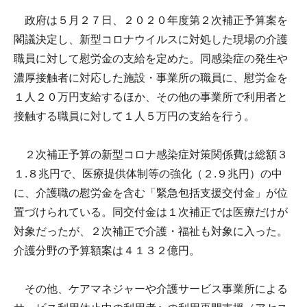
政府は５月２７日、２０２０年度第２次補正予算案を
閣議決定し、新型コロナウイルスに対処した現場の介護
職員に対して慰労金の支給を定めた。同感染症の発生や
濃厚接触者に対応した施設・事業所の職員に、慰労金を
１人２０万円支給するほか、その他の事業所で利用者と
接触する職員に対して１人５万円の支給を行う。
２次補正予算の新型コロナ感染症対策関係費は総額３
１.８兆円で、医療提供体制等の強化（２.９兆円）の中
に、介護職の慰労金を含む「緊急包括支援交付金」が位
置づけられている。同交付金は１次補正では医療だけが
対象だったが、２次補正で介護・福祉も対象に入った。
介護分野の予算額案は４１３２億円。
その他、ケアマネジャーや介護サービス事業所による