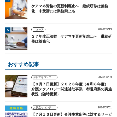
ケアマネ資格の更新制廃止へ 継続研修は義務
化、未受講には業務禁止も
2026/05/13
ニュース
２７年改正法案 ケアマネ更新制廃止へ 継続研
修は義務化
おすすめ記事
2026/06/03
お役立ちコンテンツ
【８月７日更新】２０２６年度（令和８年度）
介護テクノロジー関連補助事業 都道府県の実施
状況（随時更新）
2026/05/01
お役立ちコンテンツ
【７月１３日更新】介護事業所等に対するサービ