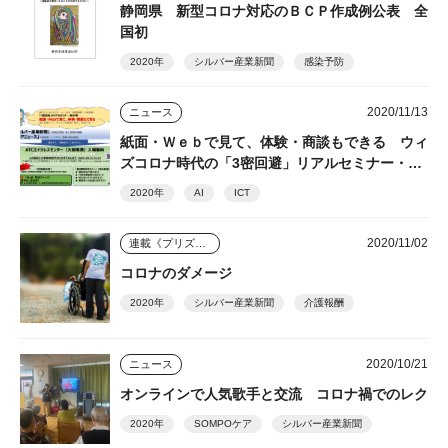
静岡県 新型コロナ対応のＢＣＰ作成例公表 全
国初
2020年
シルバー産業新聞
感染予防
2020/11/13
ニュース
紙面・Ｗｅｂで見て、体験・商談もできる ウィ
ズコロナ時代の「3密回避」リアルセミナー・展
示場
2020年
AI
ICT
2020/11/02
連載《プリズム》
コロナのダメージ
2020年
シルバー産業新聞
介護報酬
2020/10/21
ニュース
オンラインで人気歌手と交流 コロナ禍でのレク
2020年
SOMPOケア
シルバー産業新聞