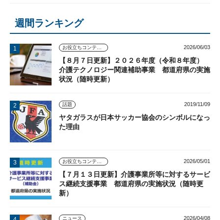
週間ランキング
2026/06/03
お役立ちコンテンツ
【８月７日更新】２０２６年度（令和８年度）
介護テクノロジー関連補助事業 都道府県の実施
状況（随時更新）
2019/11/09
話題
ヤタガラスが日本サッカー協会のシンボルになっ
た理由
2026/05/01
お役立ちコンテンツ
【７月１３日更新】介護事業所等に対するサービ
ス継続支援事業 都道府県の実施状況（随時更
新）
2026/04/08
ニュース