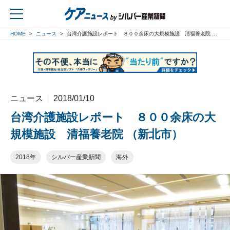
HOME
ニュース
台湾介護施設レポート ８００余床の大規模施設 清福養老院 （新北市）
戻る
ニュース
2018/01/10
台湾介護施設レポート ８００余床の大
規模施設 清福養老院 （新北市）
2018年
シルバー産業新聞
海外