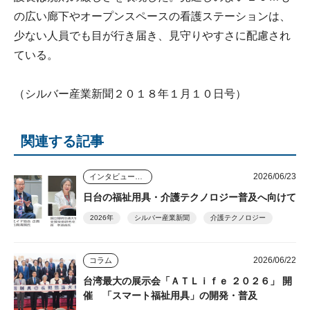
の広い廊下やオープンスペースの看護ステーションは、
少ない人員でも目が行き届き、見守りやすさに配慮され
ている。
（シルバー産業新聞２０１８年１月１０日号）
関連する記事
2026/06/23
インタビュー・座談会
日台の福祉用具・介護テクノロジー普及へ向けて
2026年
シルバー産業新聞
介護テクノロジー
2026/06/22
コラム
台湾最大の展示会「ＡＴＬｉｆｅ ２０２６」 開
催 「スマート福祉用具」の開発・普及