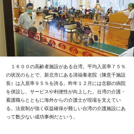
１６００の高齢者施設がある台湾。平均入居率７５％
の状況のもとで、新北市にある清福養老院（陳意千施設
長）は入居率９５％を誇る。昨年１２月には念願の病院
を併設し、サービスや利便性が向上した。台湾の介護・
看護職らとともに海外からの介護士が現場を支えてい
る。法規制が強く収益確保が難しい台湾の介護施設にあ
って数少ない成功事例だという。