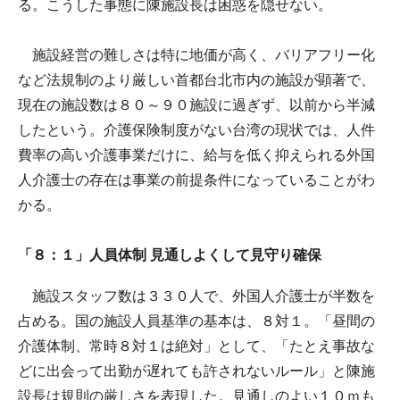
る。こうした事態に陳施設長は困惑を隠せない。
施設経営の難しさは特に地価が高く、バリアフリー化
など法規制のより厳しい首都台北市内の施設が顕著で、
現在の施設数は８０～９０施設に過ぎず、以前から半減
したという。介護保険制度がない台湾の現状では、人件
費率の高い介護事業だけに、給与を低く抑えられる外国
人介護士の存在は事業の前提条件になっていることがわ
かる。
「８：１」人員体制 見通しよくして見守り確保
施設スタッフ数は３３０人で、外国人介護士が半数を
占める。国の施設人員基準の基本は、８対１。「昼間の
介護体制、常時８対１は絶対」として、「たとえ事故な
どに出会って出勤が遅れても許されないルール」と陳施
設長は規則の厳しさを表現した。見通しのよい１０ｍも