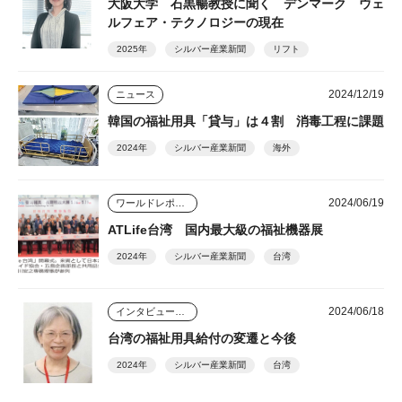
大阪大学 石黒暢教授に聞く デンマーク ウェ
ルフェア・テクノロジーの現在
2025年
シルバー産業新聞
リフト
2024/12/19
ニュース
韓国の福祉用具「貸与」は４割 消毒工程に課題
2024年
シルバー産業新聞
海外
2024/06/19
ワールドレポート
ATLife台湾 国内最大級の福祉機器展
2024年
シルバー産業新聞
台湾
2024/06/18
インタビュー・座談会
台湾の福祉用具給付の変遷と今後
2024年
シルバー産業新聞
台湾