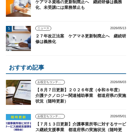
ケアマネ資格の更新制廃止へ 継続研修は義務
化、未受講には業務禁止も
2026/05/13
ニュース
２７年改正法案 ケアマネ更新制廃止へ 継続研
修は義務化
おすすめ記事
2026/06/03
お役立ちコンテンツ
【８月７日更新】２０２６年度（令和８年度）
介護テクノロジー関連補助事業 都道府県の実施
状況（随時更新）
2026/05/01
お役立ちコンテンツ
【７月１３日更新】介護事業所等に対するサービ
ス継続支援事業 都道府県の実施状況（随時更