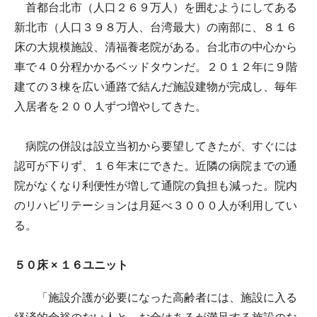
首都台北市（人口２６９万人）を囲むようにしてある
新北市（人口３９８万人、台湾最大）の南部に、８１６
床の大規模施設、清福養老院がある。台北市の中心から
車で４０分程かかるベッドタウンだ。２０１２年に９階
建ての３棟を広い通路で結んだ施設建物が完成し、毎年
入居者を２００人ずつ増やしてきた。
病院の併設は設立当初から要望してきたが、すぐには
認可が下りず、１６年末にできた。近隣の病院までの通
院がなくなり利便性が増して通院の負担も減った。院内
のリハビリテーションは月延べ３０００人が利用してい
る。
５０床 × １６ユニット
「施設介護が必要になった高齢者には、施設に入る