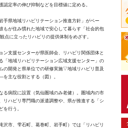
護認定率の伸び抑制などを目標値に定める。
岩手県地域リハビリテーション推進方針」がベー
誰もが住み慣れた地域で安心して暮らす「社会的包
の観点に立ったリハビリの提供体制をめざす。
ョン支援センターが県医師会、リハビリ関係団体と
る「地域リハビリテーション広域支援センター」の
ムの開発と県単位での研修実施▽地域リハビリ普及
―を主な役割とする（図）。
なる病院に設置（気仙圏域のみ老健）。圏域内の市
、リハビリ専門職の派遣調整や、県が推進する「シ
どを行う。
滝沢市、雫石町、葛巻町、岩手町）では「リハビリ