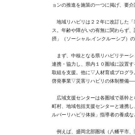
ョンの推進を施策の一つに掲げ、要介
地域リハビリは２２年に改訂した「
ス。年齢や障がいの有無に関わらず、
摂」（ソーシャル.インクルーシブ）
まず、中核となる県リハビリテーシ
連携・協力し、県内１０圏域に設置す
取組を支援。他に▽人材育成プログラ
啓発事業▽災害リハビリの体制整備―
広域支援センターは各圏域で基幹と
町村、地域包括支援センターと連携し
ルバーリハビリ体操」指導者の養成な
例えば、盛岡北部圏域（八幡平市、