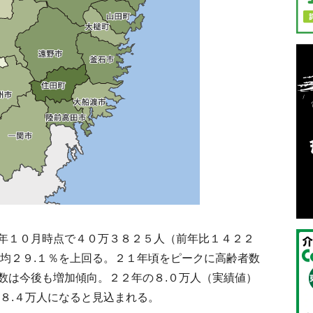
年１０月時点で４０万３８２５人（前年比１４２２
平均２９.１％を上回る。２１年頃をピークに高齢者数
数は今後も増加傾向。２２年の８.０万人（実績値）
８.４万人になると見込まれる。