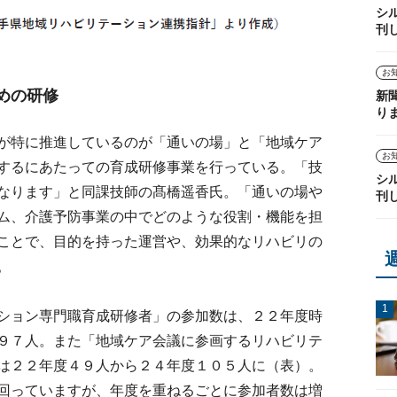
シ
刊
お
めの研修
新
り
が特に推進しているのが「通いの場」と「地域ケア
お
するにあたっての育成研修事業を行っている。「技
シ
なります」と同課技師の髙橋遥香氏。「通いの場や
刊
ム、介護予防事業の中でどのような役割・機能を担
ことで、目的を持った運営や、効果的なリハビリの
。
ション専門職育成研修者」の参加数は、２２年度時
９７人。また「地域ケア会議に参画するリハビリテ
は２２年度４９人から２４年度１０５人に（表）。
回っていますが、年度を重ねるごとに参加者数は増