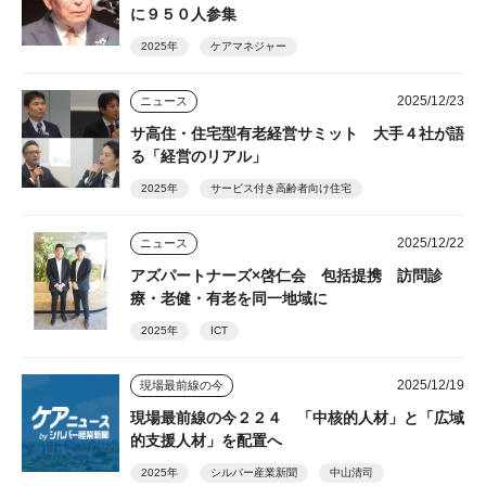
に９５０人参集
2025年
ケアマネジャー
2025/12/23
ニュース
サ高住・住宅型有老経営サミット 大手４社が語
る「経営のリアル」
2025年
サービス付き高齢者向け住宅
2025/12/22
ニュース
アズパートナーズ×啓仁会 包括提携 訪問診
療・老健・有老を同一地域に
2025年
ICT
2025/12/19
現場最前線の今
現場最前線の今２２４ 「中核的人材」と「広域
的支援人材」を配置へ
2025年
シルバー産業新聞
中山清司