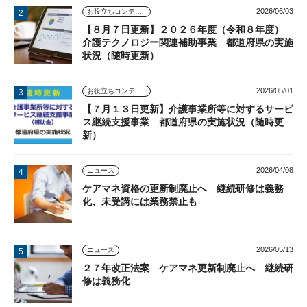
2026/06/03
お役立ちコンテンツ
【８月７日更新】２０２６年度（令和８年度）
介護テクノロジー関連補助事業 都道府県の実施
状況（随時更新）
2026/05/01
お役立ちコンテンツ
【７月１３日更新】介護事業所等に対するサービ
ス継続支援事業 都道府県の実施状況（随時更
新）
2026/04/08
ニュース
ケアマネ資格の更新制廃止へ 継続研修は義務
化、未受講には業務禁止も
2026/05/13
ニュース
２７年改正法案 ケアマネ更新制廃止へ 継続研
修は義務化