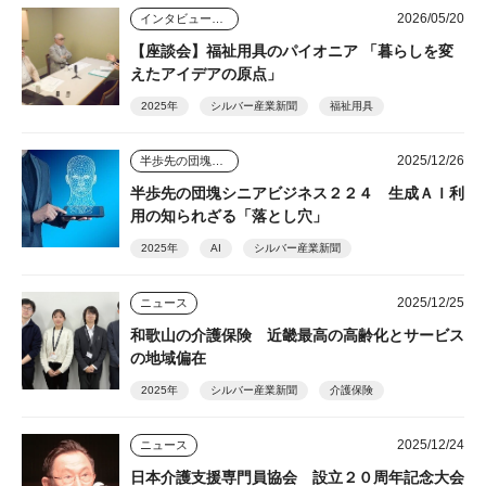
2026/05/20
インタビュー・座談会
【座談会】福祉用具のパイオニア 「暮らしを変
えたアイデアの原点」
2025年
シルバー産業新聞
福祉用具
2025/12/26
半歩先の団塊シニアビジネス
半歩先の団塊シニアビジネス２２４ 生成ＡＩ利
用の知られざる「落とし穴」
2025年
AI
シルバー産業新聞
2025/12/25
ニュース
和歌山の介護保険 近畿最高の高齢化とサービス
の地域偏在
2025年
シルバー産業新聞
介護保険
2025/12/24
ニュース
日本介護支援専門員協会 設立２０周年記念大会