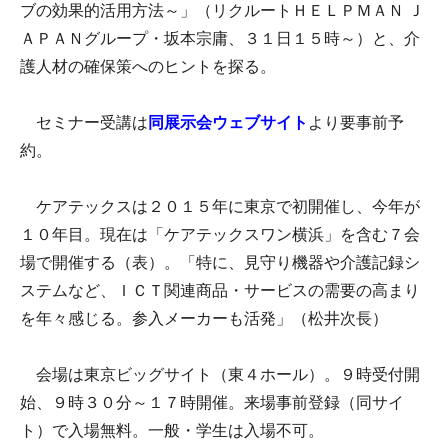
ブの効果的活用方法～」（リクルートＨＥＬＰＭＡＮ Ｊ
ＡＰＡＮグループ・坂本宗庸、３１日１５時～）と、介
護人材の確保策へのヒントを探る。
セミナー受講は
同展示会ウェブサイト
より要事前予
約。
ケアテックスは２０１５年に東京で初開催し、今年が
１０年目。現在は「ケアテックスワン横浜」を含む７会
場で開催する（表）。「特に、見守り機器や介護記録シ
ステムなど、ＩＣＴ関連商品・サービスの需要の高まり
を年々感じる。参入メーカーも活発」（松井次長）
会場は東京ビッグサイト（東４ホール）。９時受付開
始、９時３０分～１７時開催。来場事前登録（同サイ
ト）で入場無料。一般・学生は入場不可。