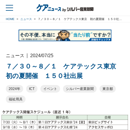
HOME
ニュース
７／３０～８／１ ケアテックス東京 初の夏開催 １５０社出展
戻る
ニュース
2024/07/25
７／３０～８／１ ケアテックス東京
初の夏開催 １５０社出展
2024年
ICT
イベント
シルバー産業新聞
東京都
福祉用具