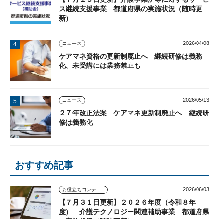
ス継続支援事業 都道府県の実施状況（随時更
新）
2026/04/08
ニュース
ケアマネ資格の更新制廃止へ 継続研修は義務
化、未受講には業務禁止も
2026/05/13
ニュース
２７年改正法案 ケアマネ更新制廃止へ 継続研
修は義務化
おすすめ記事
2026/06/03
お役立ちコンテンツ
【７月３１日更新】２０２６年度（令和８年
度） 介護テクノロジー関連補助事業 都道府県