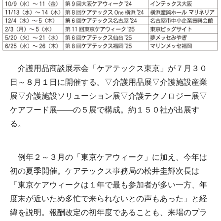
介護用品商談展示会「ケアテックス東京」が７月３０
日～８月１日に開催する。▽介護用品展▽介護施設産業
展▽介護施設ソリューション展▽介護テクノロジー展▽
ケアフード展――の５展で構成。約１５０社が出展す
る。
例年２～３月の「東京ケアウィーク」に加え、今年は
初の夏季開催。ケアテックス事務局の松井圭輝次長は
「東京ケアウィークは１年で最も参加者が多い一方、年
度末が近いため多忙で来られないとの声もあった」と経
緯を説明。報酬改定の初年度であることも、来場のプラ