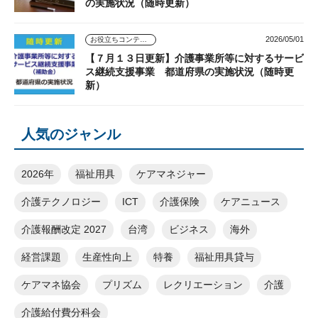
の実施状況（随時更新）
2026/05/01
お役立ちコンテンツ
【７月１３日更新】介護事業所等に対するサービ
ス継続支援事業 都道府県の実施状況（随時更
新）
人気のジャンル
2026年
福祉用具
ケアマネジャー
介護テクノロジー
ICT
介護保険
ケアニュース
介護報酬改定 2027
台湾
ビジネス
海外
経営課題
生産性向上
特養
福祉用具貸与
ケアマネ協会
プリズム
レクリエーション
介護
介護給付費分科会