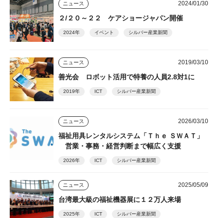
2024/01/30
ニュース
２/２０～２２ ケアショージャパン開催
2024年
イベント
シルバー産業新聞
2019/03/10
ニュース
善光会 ロボット活用で特養の人員2.8対1に
2019年
ICT
シルバー産業新聞
2026/03/10
ニュース
福祉用具レンタルシステム「Ｔｈｅ ＳＷＡＴ」
営業・事務・経営判断まで幅広く支援
2026年
ICT
シルバー産業新聞
2025/05/09
ニュース
台湾最大級の福祉機器展に１２万人来場
2025年
ICT
シルバー産業新聞