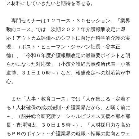
ス材料にしていきたいと期待を寄せる。
専門セミナーは１２コース・３０セッション。「業界
動向コース」では「次期２０２７年介護報酬改定に即
応！アウトカム評価へのシフトに向けた科学的介護の実
現」（ポスト・ヒューマン・ジャパン社長・谷本正
徳）、「令和６年度介護報酬改定の最重要ポイントと明
らかになった対応策」（小濱介護経営事務所代表・小濱
道博、３１日１０時～）など、報酬改定への対応策が中
心。
また「人事・教育コース」では「人が集まる・定着す
る！人材確保の成功法則～介護業界だから、と嘆く前に
～」（船井総合研究所ソーシャルビジネス支援本部本部
長・沓澤翔太、３０日１５時～）、「人材採用力を高め
るＰＲのポイント～介護業界の就職・転職の動向とウェ