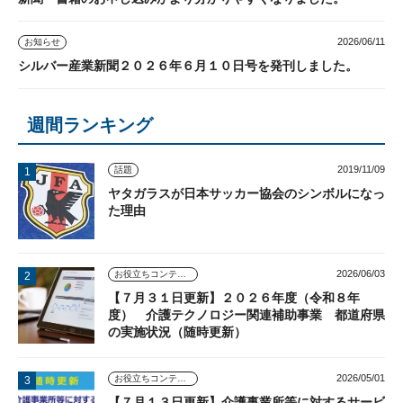
2026/06/11
お知らせ
シルバー産業新聞２０２６年６月１０日号を発刊しました。
週間ランキング
2019/11/09
話題
ヤタガラスが日本サッカー協会のシンボルになっ
た理由
2026/06/03
お役立ちコンテンツ
【７月３１日更新】２０２６年度（令和８年
度） 介護テクノロジー関連補助事業 都道府県
の実施状況（随時更新）
2026/05/01
お役立ちコンテンツ
【７月１３日更新】介護事業所等に対するサービ