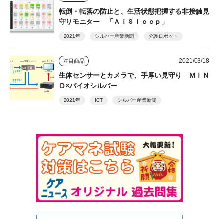
転倒・転落の防止と、生活状態把握する非接触見
守りモニター 「ＡｉＳｌｅｅｐ」
2021年
シルバー産業新聞
介護ロボット
2021/03/18
注目商品
生体センサーとカメラで、手厚い見守り ＭＩＮ
Ｄ×バイオシルバー
2021年
ICT
シルバー産業新聞