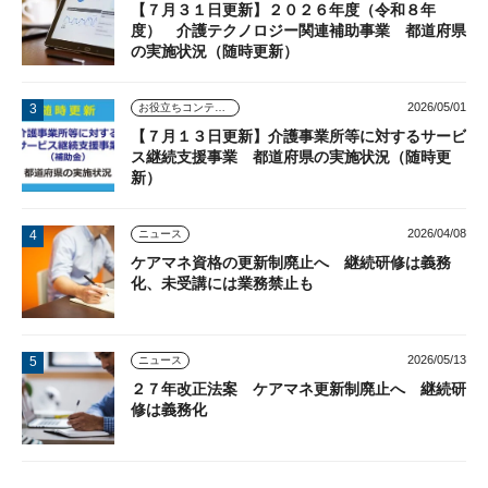
【７月３１日更新】２０２６年度（令和８年
度） 介護テクノロジー関連補助事業 都道府県
の実施状況（随時更新）
2026/05/01
お役立ちコンテンツ
【７月１３日更新】介護事業所等に対するサービ
ス継続支援事業 都道府県の実施状況（随時更
新）
2026/04/08
ニュース
ケアマネ資格の更新制廃止へ 継続研修は義務
化、未受講には業務禁止も
2026/05/13
ニュース
２７年改正法案 ケアマネ更新制廃止へ 継続研
修は義務化