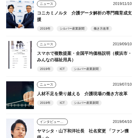
2019/11/10
ニュース
コニカミノルタ 介護データ解析の専門職育成支
援
2019年
シルバー産業新聞
働き方改革
2019/09/10
ニュース
スマホで複数提案・全国平均価格説明（横浜市・
みんなの福祉用具）
2019年
ICT
シルバー産業新聞
2019/07/10
ニュース
人材不足を乗り越える 介護現場の働き方改革
2019年
ICT
シルバー産業新聞
2019/04/10
インタビュー・座談会
ヤマシタ・山下和洋社長 社名変更 「ファン獲
得」へ