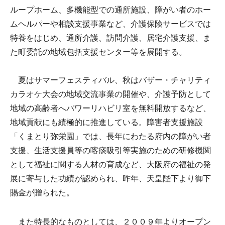
ループホーム、多機能型での通所施設、障がい者のホー
ムヘルパーや相談支援事業など、介護保険サービスでは
特養をはじめ、通所介護、訪問介護、居宅介護支援、ま
た町委託の地域包括支援センター等を展開する。
夏はサマーフェスティバル、秋はバザー・チャリティ
カラオケ大会の地域交流事業の開催や、介護予防として
地域の高齢者へパワーリハビリ室を無料開放するなど、
地域貢献にも績極的に推進している。障害者支援施設
「くまとり弥栄園」では、長年にわたる府内の障がい者
支援、生活支援員等の喀痰吸引等実施のための研修機関
として福祉に関する人材の育成など、大阪府の福祉の発
展に寄与した功績が認められ、昨年、天皇陛下より御下
賜金が贈られた。
また特長的なものとしては、２００９年よりオープン